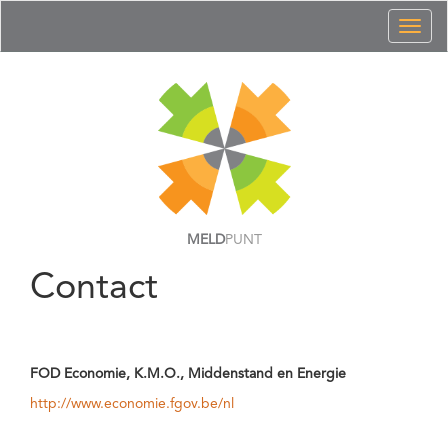
Toggl
naviga
MELD
PUNT
Contact
FOD Economie, K.M.O., Middenstand en Energie
http://www.economie.fgov.be/nl