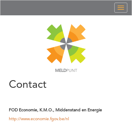
Toggl
naviga
MELD
PUNT
Contact
FOD Economie, K.M.O., Middenstand en Energie
http://www.economie.fgov.be/nl