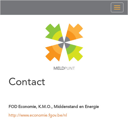
Toggl
naviga
MELD
PUNT
Contact
FOD Economie, K.M.O., Middenstand en Energie
http://www.economie.fgov.be/nl