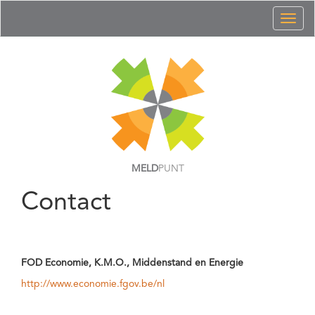
Toggl
naviga
MELD
PUNT
Contact
FOD Economie, K.M.O., Middenstand en Energie
http://www.economie.fgov.be/nl