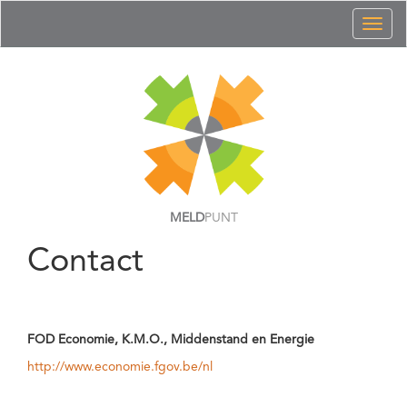
Toggl
naviga
MELD
PUNT
Contact
FOD Economie, K.M.O., Middenstand en Energie
http://www.economie.fgov.be/nl