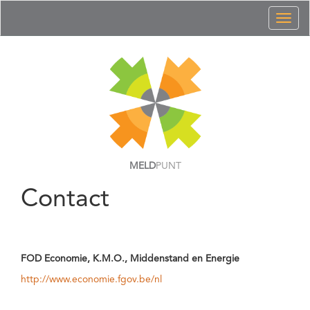
Toggl
naviga
MELD
PUNT
Contact
FOD Economie, K.M.O., Middenstand en Energie
http://www.economie.fgov.be/nl