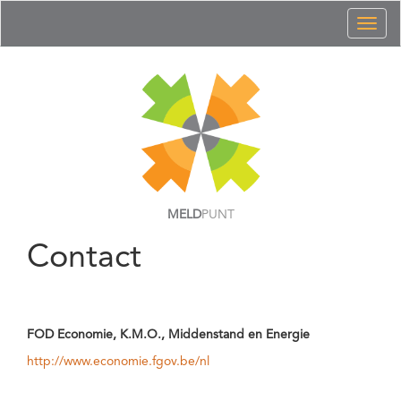
Toggl
naviga
MELD
PUNT
Contact
FOD Economie, K.M.O., Middenstand en Energie
http://www.economie.fgov.be/nl