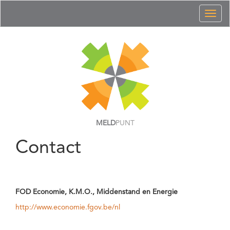
Toggl
naviga
MELD
PUNT
Contact
FOD Economie, K.M.O., Middenstand en Energie
http://www.economie.fgov.be/nl