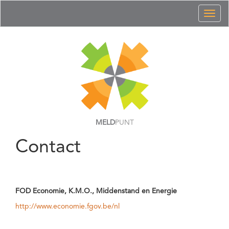
Toggl
naviga
MELD
PUNT
Contact
FOD Economie, K.M.O., Middenstand en Energie
http://www.economie.fgov.be/nl