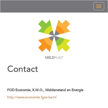
Toggl
naviga
MELD
PUNT
Contact
FOD Economie, K.M.O., Middenstand en Energie
http://www.economie.fgov.be/nl