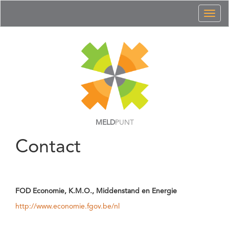
Toggl
naviga
MELD
PUNT
Contact
FOD Economie, K.M.O., Middenstand en Energie
http://www.economie.fgov.be/nl