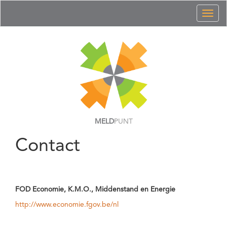
Toggl
naviga
MELD
PUNT
Contact
FOD Economie, K.M.O., Middenstand en Energie
http://www.economie.fgov.be/nl