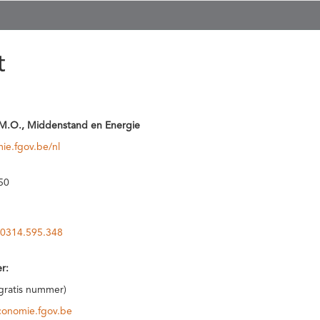
t
M.O., Middenstand en Energie
ie.fgov.be/nl
50
0314.595.348
r:
(gratis nummer)
conomie.fgov.be