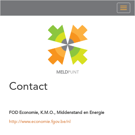
Toggl
naviga
MELD
PUNT
Contact
FOD Economie, K.M.O., Middenstand en Energie
http://www.economie.fgov.be/nl