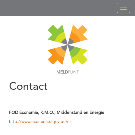
Toggl
naviga
MELD
PUNT
Contact
FOD Economie, K.M.O., Middenstand en Energie
http://www.economie.fgov.be/nl