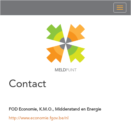
Toggl
naviga
MELD
PUNT
Contact
FOD Economie, K.M.O., Middenstand en Energie
http://www.economie.fgov.be/nl