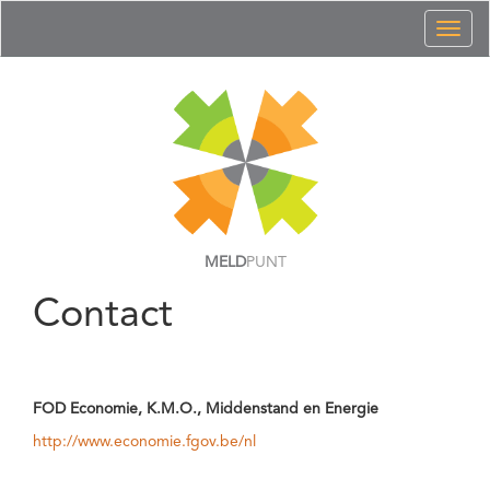
Toggl
naviga
MELD
PUNT
Contact
FOD Economie, K.M.O., Middenstand en Energie
http://www.economie.fgov.be/nl