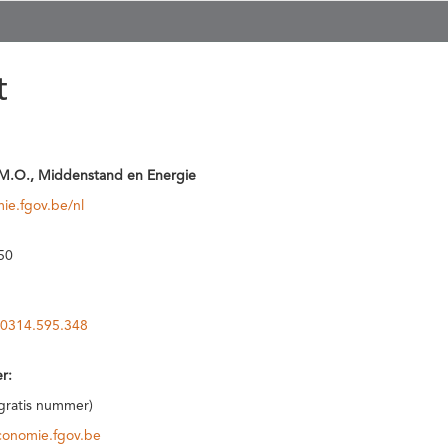
t
M.O., Middenstand en Energie
ie.fgov.be/nl
50
0314.595.348
r:
(gratis nummer)
conomie.fgov.be