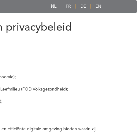
NL
FR
DE
EN
 privacybeleid
onomie);
 Leefmilieu (FOD Volksgezondheid);
);
 efficiënte digitale omgeving bieden waarin zij: