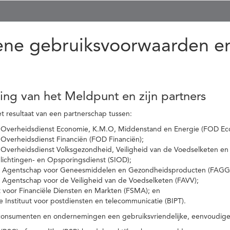
ne gebruiksvoorwaarden en
ling van het Meldpunt en zijn partners
t resultaat van een partnerschap tussen:
 Overheidsdienst Economie, K.M.O, Middenstand en Energie (FOD Ec
Overheidsdienst Financiën (FOD Financiën);
 Overheidsdienst Volksgezondheid, Veiligheid van de Voedselketen en
nlichtingen- en Opsporingsdienst (SIOD);
l Agentschap voor Geneesmiddelen en Gezondheidsproducten (FAGG
l Agentschap voor de Veiligheid van de Voedselketen (FAVV);
t voor Financiële Diensten en Markten (FSMA); en
e Instituut voor postdiensten en telecommunicatie (BIPT).
onsumenten en ondernemingen een gebruiksvriendelijke, eenvoudige en