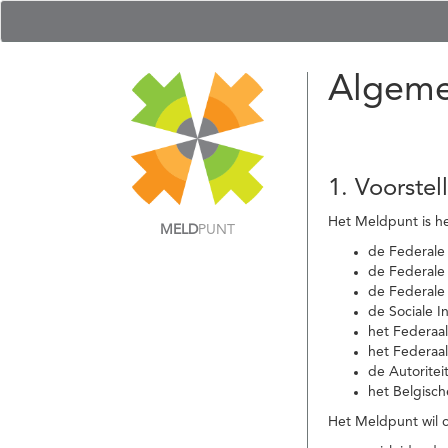
Algeme
1. Voorstel
Het Meldpunt is he
MELD
PUNT
de Federale
de Federale 
de Federale
de Sociale I
het Federaa
het Federaa
de Autoritei
het Belgisch
Het Meldpunt wil c