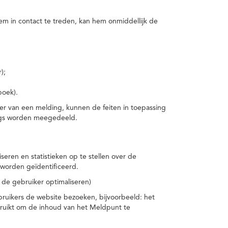
m in contact te treden, kan hem onmiddellijk de
);
boek).
er van een melding, kunnen de feiten in toepassing
ings worden meegedeeld.
eren en statistieken op te stellen over de
worden geïdentificeerd.
 de gebruiker optimaliseren)
ruikers de website bezoeken, bijvoorbeeld: het
bruikt om de inhoud van het Meldpunt te