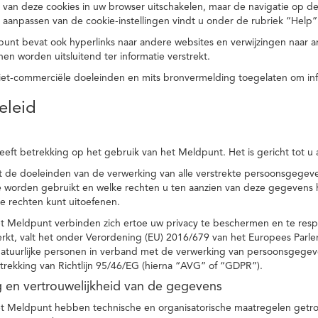
 van deze cookies in uw browser uitschakelen, maar de navigatie op de
t aanpassen van de cookie-instellingen vindt u onder de rubriek “Help”
punt bevat ook hyperlinks naar andere websites en verwijzingen naar
en worden uitsluitend ter informatie verstrekt.
niet-commerciële doeleinden en mits bronvermelding toegelaten om in
eleid
heeft betrekking op het gebruik van het Meldpunt. Het is gericht tot u
dt de doeleinden van de verwerking van alle verstrekte persoonsgege
worden gebruikt en welke rechten u ten aanzien van deze gegevens heb
e rechten kunt uitoefenen.
et Meldpunt verbinden zich ertoe uw privacy te beschermen en te res
rkt, valt het onder Verordening (EU) 2016/679 van het Europees Parl
tuurlijke personen in verband met de verwerking van persoonsgegeven
trekking van Richtlijn 95/46/EG (hierna “AVG” of “GDPR”).
ng en vertrouwelijkheid van de gegevens
t Meldpunt hebben technische en organisatorische maatregelen getrof