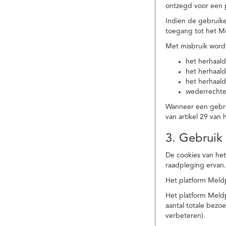
ontzegd voor een p
Indien de gebruike
toegang tot het M
Met misbruik word
het herhaald
het herhaald
het herhaald
wederrechtel
Wanneer een gebrui
van artikel 29 va
3. Gebruik
De cookies van het
raadpleging ervan
Het platform Meldp
Het platform Meld
aantal totale bez
verbeteren).