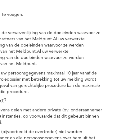
 te voegen.
de verwezenlijking van de doeleinden waarvoor ze
artners van het Meldpunt.Al uw verwerkte
ing van de doeleinden waarvoor ze werden
 van het Meldpunt.Al uw verwerkte
ing van de doeleinden waarvoor ze werden
 van het Meldpunt.
 uw persoonsgegevens maximaal 10 jaar vanaf de
oledossier met betrekking tot uw melding wordt
geval van gerechtelijke procedure kan de maximale
 die procedure.
kt?
vens delen met andere private (bv. onderaannemer
n) instanties, op voorwaarde dat dit gebeurt binnen
d.
 (bijvoorbeeld de overtreder) niet worden
klager en alle persoonsgegevens over hem uit het