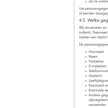
om te voldoe
Uw persoonsgegeve
of worden doorgeg
4.5. Welke ge
Wij verzamelen en
indient). Daarnaas
melder een klacht 
De persoonsgegeve
Voornaam
Naam
Postadres
E-mailadres
Telefoonnu
Geslacht
Leeftijdsgro
Eventueel 
Eventuele w
Andere gege
rijksregiste
verzamelen.