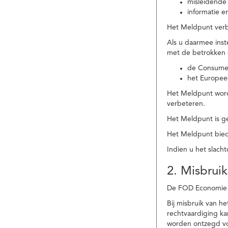
misleidende 
informatie e
Het Meldpunt verbe
Als u daarmee ins
met de betrokken
de Consume
het Europee
Het Meldpunt wordt
verbeteren.
Het Meldpunt is g
Het Meldpunt biedt
Indien u het slach
2. Misbruik
De FOD Economie b
Bij misbruik van 
rechtvaardiging k
worden ontzegd vo