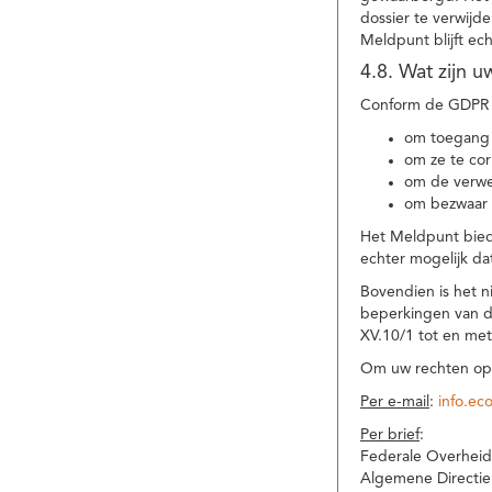
dossier te verwijd
Meldpunt blijft ec
4.8. Wat zijn 
Conform de GDPR 
om toegang 
om ze te corr
om de verwe
om bezwaar 
Het Meldpunt biedt
echter mogelijk da
Bovendien is het n
beperkingen van d
XV.10/1 tot en me
Om uw rechten op 
Per e-mail
:
info.ec
Per brief
:
Federale Overheid
Algemene Directie