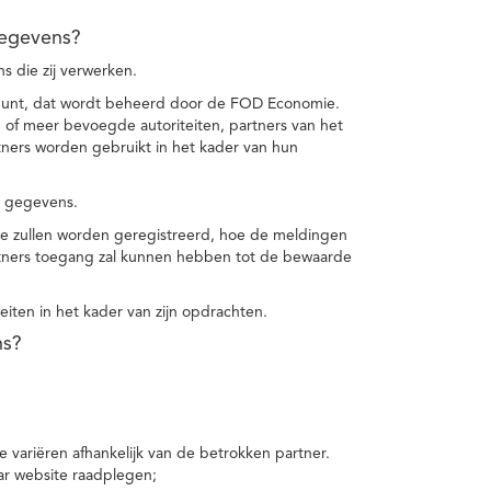
gegevens?
 die zij verwerken.
punt, dat wordt beheerd door de FOD Economie.
f meer bevoegde autoriteiten, partners van het
ers worden gebruikt in het kader van hun
e gegevens.
e zullen worden geregistreerd, hoe de meldingen
tners toegang zal kunnen hebben tot de bewaarde
teiten in het kader van zijn opdrachten.
ns?
 variëren afhankelijk van de betrokken partner.
ar website raadplegen;