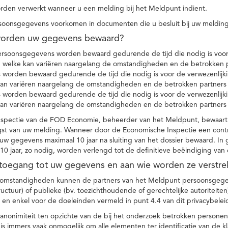
den verwerkt wanneer u een melding bij het Meldpunt indient.
soonsgegevens voorkomen in documenten die u besluit bij uw melding
worden uw gegevens bewaard?
ersoonsgegevens worden bewaard gedurende de tijd die nodig is voor 
 welke kan variëren naargelang de omstandigheden en de betrokken p
worden bewaard gedurende de tijd die nodig is voor de verwezenlijk
kan variëren naargelang de omstandigheden en de betrokken partners
worden bewaard gedurende de tijd die nodig is voor de verwezenlijk
kan variëren naargelang de omstandigheden en de betrokken partners
spectie van de FOD Economie, beheerder van het Meldpunt, bewaart
st van uw melding. Wanneer door de Economische Inspectie een contr
 gegevens maximaal 10 jaar na sluiting van het dossier bewaard. In 
10 jaar, zo nodig, worden verlengd tot de definitieve beëindiging van
 toegang tot uw gegevens en aan wie worden ze verstre
e omstandigheden kunnen de partners van het Meldpunt persoonsgege
ructuur) of publieke (bv. toezichthoudende of gerechtelijke autoriteite
r en enkel voor de doeleinden vermeld in punt 4.4 van dit privacybelei
nonimiteit ten opzichte van de bij het onderzoek betrokken personen
s immers vaak onmogelijk om alle elementen ter identificatie van de 