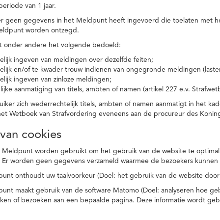
eriode van 1 jaar.
r geen gegevens in het Meldpunt heeft ingevoerd die toelaten met he
eldpunt worden ontzegd.
t onder andere het volgende bedoeld:
elijk ingeven van meldingen over dezelfde feiten;
elijk en/of te kwader trouw indienen van ongegronde meldingen (laster
elijk ingeven van zinloze meldingen;
ijke aanmatiging van titels, ambten of namen (artikel 227 e.v. Strafwet
ker zich wederrechtelijk titels, ambten of namen aanmatigt in het kad
n het Wetboek van Strafvordering eveneens aan de procureur des Kon
 van cookies
 Meldpunt worden gebruikt om het gebruik van de website te optimalis
. Er worden geen gegevens verzameld waarmee de bezoekers kunnen 
unt onthoudt uw taalvoorkeur (Doel: het gebruik van de website door
punt maakt gebruik van de software Matomo (Doel: analyseren hoe geb
oeken of bezoeken aan een bepaalde pagina. Deze informatie wordt ge