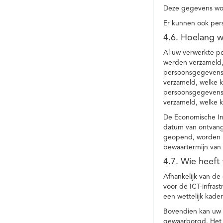
Deze gegevens wor
Er kunnen ook per
4.6. Hoelang 
Al uw verwerkte p
werden verzameld,
persoonsgegevens 
verzameld, welke 
persoonsgegevens 
verzameld, welke 
De Economische In
datum van ontvang
geopend, worden uw
bewaartermijn van 
4.7. Wie heeft
Afhankelijk van d
voor de ICT-infrast
een wettelijk kade
Bovendien kan uw a
gewaarborgd. Het i