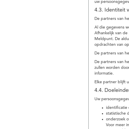
uw persoonsgegev
4.3. Identitei
De partners van he
Al die gegevens w
Afhankelijk van d
Meldpunt. De aldu
opdrachten van op
De partners van h
De partners van h
zullen worden doo
informatie.
Elke partner blijft
4.4. Doeleind
Uw persoonsgegeve
identificat
statistische
onderzoek of
Voor meer in