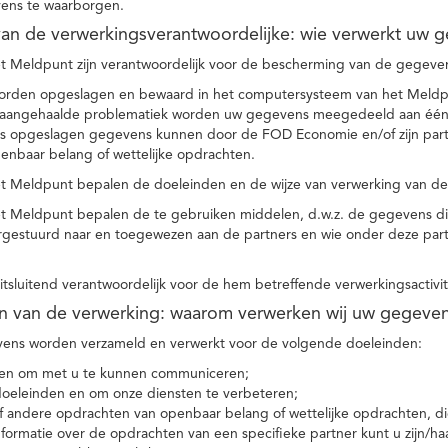
ens te waarborgen.
t van de verwerkingsverantwoordelijke: wie verwerkt uw 
t Meldpunt zijn verantwoordelijk voor de bescherming van de gegevens
orden opgeslagen en bewaard in het computersysteem van het Meld
e aangehaalde problematiek worden uw gegevens meegedeeld aan één o
s opgeslagen gegevens kunnen door de FOD Economie en/of zijn partn
enbaar belang of wettelijke opdrachten.
et Meldpunt bepalen de doeleinden en de wijze van verwerking van d
et Meldpunt bepalen de te gebruiken middelen, d.w.z. de gegevens di
rgestuurd naar en toegewezen aan de partners en wie onder deze par
 uitsluitend verantwoordelijk voor de hem betreffende verwerkingsactivi
en van de verwerking: waarom verwerken wij uw gegeve
ns worden verzameld en verwerkt voor de volgende doeleinden:
ie en om met u te kunnen communiceren;
 doeleinden en om onze diensten te verbeteren;
 andere opdrachten van openbaar belang of wettelijke opdrachten, die
formatie over de opdrachten van een specifieke partner kunt u zijn/ha