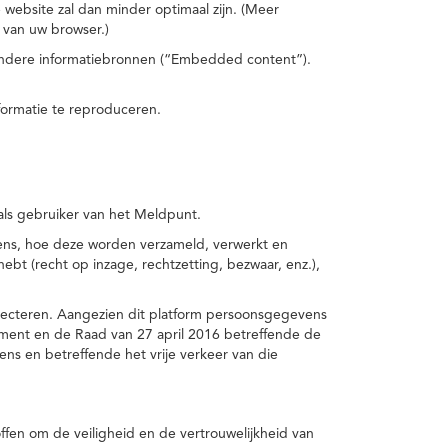
 website zal dan minder optimaal zijn. (Meer
 van uw browser.)
 andere informatiebronnen (“Embedded content”).
formatie te reproduceren.
 als gebruiker van het Meldpunt.
vens, hoe deze worden verzameld, verwerkt en
t (recht op inzage, rechtzetting, bezwaar, enz.),
pecteren. Aangezien dit platform persoonsgegevens
ement en de Raad van 27 april 2016 betreffende de
s en betreffende het vrije verkeer van die
fen om de veiligheid en de vertrouwelijkheid van