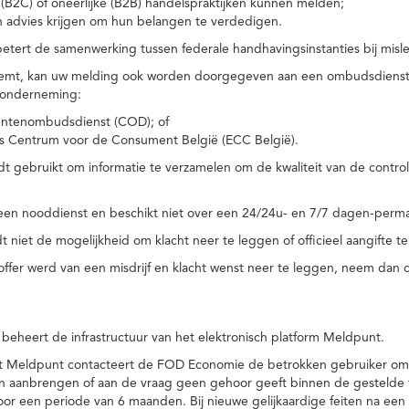
(B2C) of oneerlijke (B2B) handelspraktijken kunnen melden;
n advies krijgen om hun belangen te verdedigen.
tert de samenwerking tussen federale handhavingsinstanties bij misle
temt, kan uw melding ook worden doorgegeven aan een ombudsdienst o
 onderneming:
ntenombudsdienst (COD); of
s Centrum voor de Consument België (ECC België).
 gebruikt om informatie te verzamelen om de kwaliteit van de control
een nooddienst en beschikt niet over een 24/24u- en 7/7 dagen-perma
 niet de mogelijkheid om klacht neer te leggen of officieel aangifte te
toffer werd van een misdrijf en klacht wenst neer te leggen, neem dan
eheert de infrastructuur van het elektronisch platform Meldpunt.
het Meldpunt contacteert de FOD Economie de betrokken gebruiker om
an aanbrengen of aan de vraag geen gehoor geeft binnen de gestelde
or een periode van 6 maanden. Bij nieuwe gelijkaardige feiten na e