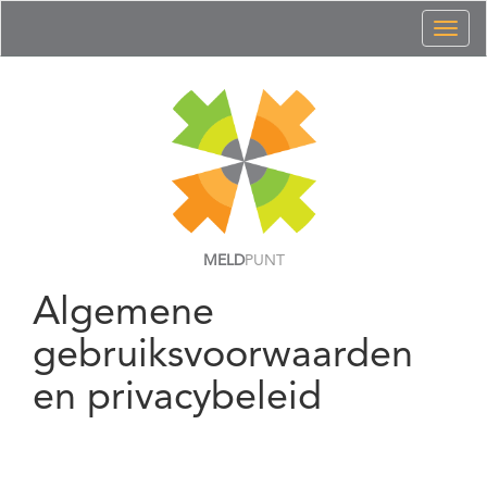
Toggl
naviga
MELD
PUNT
Algemene
gebruiksvoorwaarden
en privacybeleid