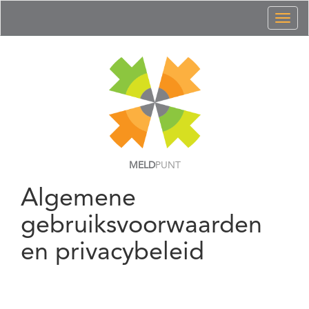
Toggl
naviga
MELD
PUNT
Algemene
gebruiksvoorwaarden
en privacybeleid