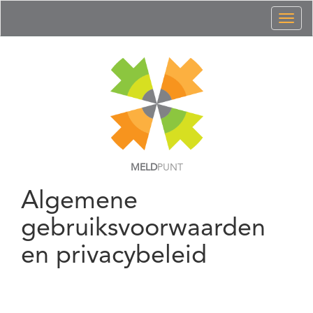
Toggl
naviga
MELD
PUNT
Algemene
gebruiksvoorwaarden
en privacybeleid