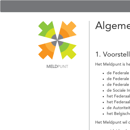
Algeme
1. Voorstel
Het Meldpunt is he
MELD
PUNT
de Federale
de Federale 
de Federale
de Sociale I
het Federaa
het Federaa
de Autoritei
het Belgisch
Het Meldpunt wil c