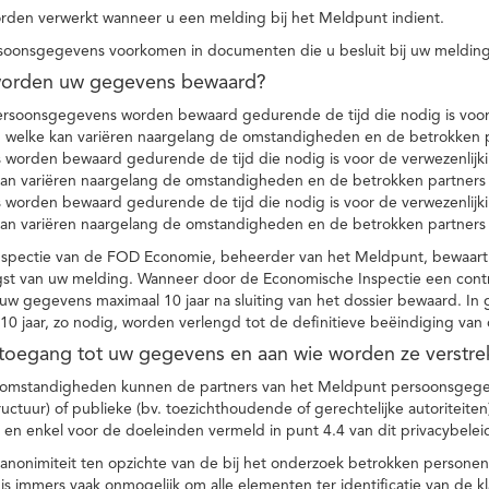
den verwerkt wanneer u een melding bij het Meldpunt indient.
soonsgegevens voorkomen in documenten die u besluit bij uw melding
worden uw gegevens bewaard?
ersoonsgegevens worden bewaard gedurende de tijd die nodig is voor 
 welke kan variëren naargelang de omstandigheden en de betrokken p
worden bewaard gedurende de tijd die nodig is voor de verwezenlijk
kan variëren naargelang de omstandigheden en de betrokken partners
worden bewaard gedurende de tijd die nodig is voor de verwezenlijk
kan variëren naargelang de omstandigheden en de betrokken partners
spectie van de FOD Economie, beheerder van het Meldpunt, bewaart
st van uw melding. Wanneer door de Economische Inspectie een contr
 gegevens maximaal 10 jaar na sluiting van het dossier bewaard. In 
10 jaar, zo nodig, worden verlengd tot de definitieve beëindiging van
 toegang tot uw gegevens en aan wie worden ze verstre
e omstandigheden kunnen de partners van het Meldpunt persoonsgege
ructuur) of publieke (bv. toezichthoudende of gerechtelijke autoriteite
r en enkel voor de doeleinden vermeld in punt 4.4 van dit privacybelei
nonimiteit ten opzichte van de bij het onderzoek betrokken personen
s immers vaak onmogelijk om alle elementen ter identificatie van de 