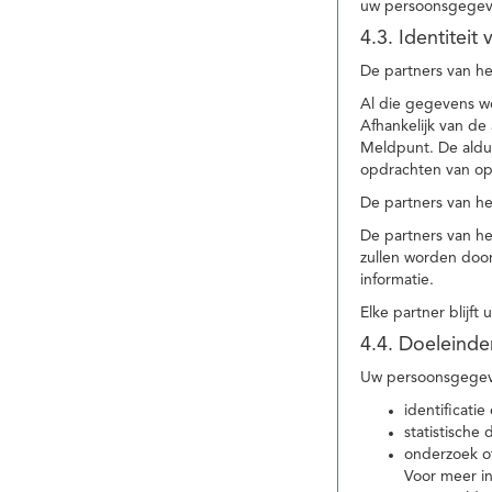
uw persoonsgegev
4.3. Identitei
De partners van he
Al die gegevens w
Afhankelijk van d
Meldpunt. De aldu
opdrachten van op
De partners van h
De partners van h
zullen worden doo
informatie.
Elke partner blijft
4.4. Doeleind
Uw persoonsgegeve
identificat
statistische
onderzoek of
Voor meer in