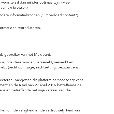
 website zal dan minder optimaal zijn. (Meer
 van uw browser.)
 andere informatiebronnen (“Embedded content”).
formatie te reproduceren.
 als gebruiker van het Meldpunt.
vens, hoe deze worden verzameld, verwerkt en
t (recht op inzage, rechtzetting, bezwaar, enz.),
pecteren. Aangezien dit platform persoonsgegevens
ement en de Raad van 27 april 2016 betreffende de
s en betreffende het vrije verkeer van die
fen om de veiligheid en de vertrouwelijkheid van