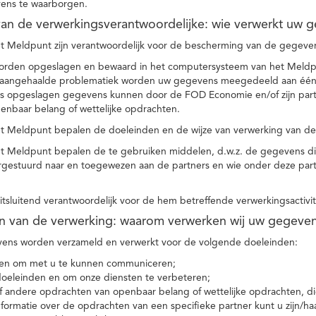
ens te waarborgen.
t van de verwerkingsverantwoordelijke: wie verwerkt uw 
t Meldpunt zijn verantwoordelijk voor de bescherming van de gegevens
orden opgeslagen en bewaard in het computersysteem van het Meld
e aangehaalde problematiek worden uw gegevens meegedeeld aan één o
s opgeslagen gegevens kunnen door de FOD Economie en/of zijn partn
enbaar belang of wettelijke opdrachten.
et Meldpunt bepalen de doeleinden en de wijze van verwerking van d
et Meldpunt bepalen de te gebruiken middelen, d.w.z. de gegevens di
rgestuurd naar en toegewezen aan de partners en wie onder deze par
 uitsluitend verantwoordelijk voor de hem betreffende verwerkingsactivi
en van de verwerking: waarom verwerken wij uw gegeve
ns worden verzameld en verwerkt voor de volgende doeleinden:
ie en om met u te kunnen communiceren;
 doeleinden en om onze diensten te verbeteren;
 andere opdrachten van openbaar belang of wettelijke opdrachten, die
formatie over de opdrachten van een specifieke partner kunt u zijn/ha