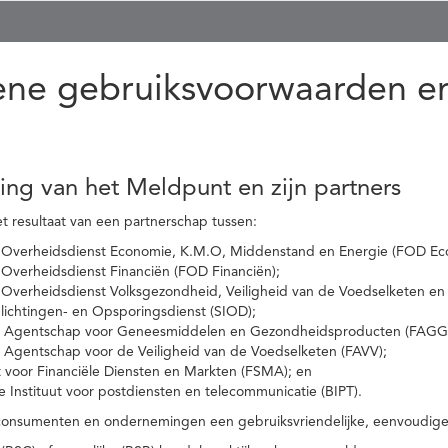
ne gebruiksvoorwaarden en
ling van het Meldpunt en zijn partners
t resultaat van een partnerschap tussen:
 Overheidsdienst Economie, K.M.O, Middenstand en Energie (FOD Ec
Overheidsdienst Financiën (FOD Financiën);
 Overheidsdienst Volksgezondheid, Veiligheid van de Voedselketen en
nlichtingen- en Opsporingsdienst (SIOD);
l Agentschap voor Geneesmiddelen en Gezondheidsproducten (FAGG
l Agentschap voor de Veiligheid van de Voedselketen (FAVV);
t voor Financiële Diensten en Markten (FSMA); en
e Instituut voor postdiensten en telecommunicatie (BIPT).
onsumenten en ondernemingen een gebruiksvriendelijke, eenvoudige en