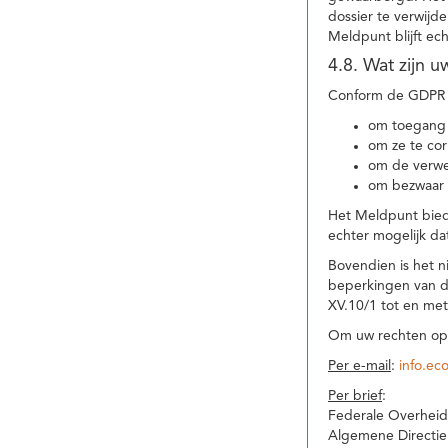
dossier te verwijd
Meldpunt blijft ec
4.8. Wat zijn 
Conform de GDPR 
om toegang 
om ze te corr
om de verwe
om bezwaar 
Het Meldpunt biedt
echter mogelijk da
Bovendien is het n
beperkingen van d
XV.10/1 tot en me
Om uw rechten op 
Per e-mail
:
info.ec
Per brief
:
Federale Overheid
Algemene Directie