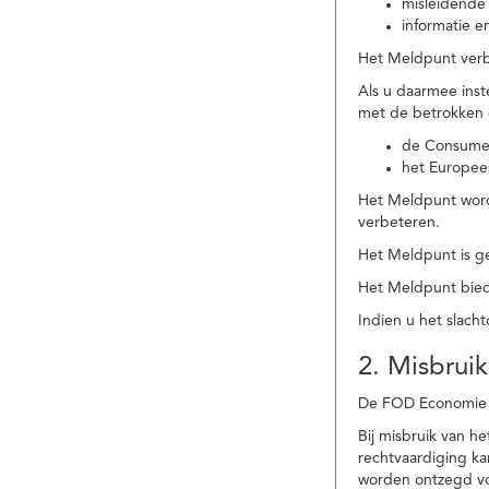
misleidende 
informatie e
Het Meldpunt verbe
Als u daarmee ins
met de betrokken
de Consume
het Europee
Het Meldpunt wordt
verbeteren.
Het Meldpunt is g
Het Meldpunt biedt
Indien u het slach
2. Misbruik
De FOD Economie b
Bij misbruik van 
rechtvaardiging k
worden ontzegd vo