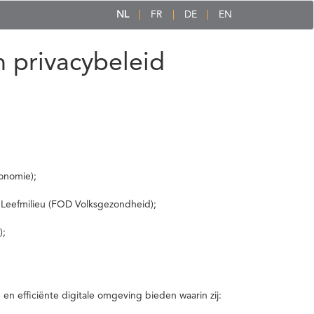
NL
FR
DE
EN
 privacybeleid
onomie);
 Leefmilieu (FOD Volksgezondheid);
);
 efficiënte digitale omgeving bieden waarin zij: