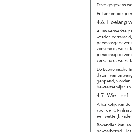
Deze gegevens wor
Er kunnen ook per
4.6. Hoelang 
Al uw verwerkte p
werden verzameld,
persoonsgegevens 
verzameld, welke 
persoonsgegevens 
verzameld, welke 
De Economische In
datum van ontvang
geopend, worden uw
bewaartermijn van 
4.7. Wie heeft
Afhankelijk van d
voor de ICT-infrast
een wettelijk kade
Bovendien kan uw a
gewaarborgd. Het i