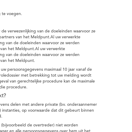
 te voegen.
de verwezenlijking van de doeleinden waarvoor ze
artners van het Meldpunt.Al uw verwerkte
ing van de doeleinden waarvoor ze werden
 van het Meldpunt.Al uw verwerkte
ing van de doeleinden waarvoor ze werden
 van het Meldpunt.
 uw persoonsgegevens maximaal 10 jaar vanaf de
oledossier met betrekking tot uw melding wordt
geval van gerechtelijke procedure kan de maximale
 die procedure.
kt?
vens delen met andere private (bv. onderaannemer
n) instanties, op voorwaarde dat dit gebeurt binnen
d.
 (bijvoorbeeld de overtreder) niet worden
klager en alle persoonsgegevens over hem uit het