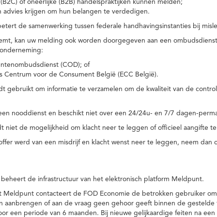
(B2C) of oneerlijke (B2B) handelspraktijken kunnen melden;
n advies krijgen om hun belangen te verdedigen.
tert de samenwerking tussen federale handhavingsinstanties bij misle
temt, kan uw melding ook worden doorgegeven aan een ombudsdienst o
 onderneming:
ntenombudsdienst (COD); of
s Centrum voor de Consument België (ECC België).
 gebruikt om informatie te verzamelen om de kwaliteit van de control
een nooddienst en beschikt niet over een 24/24u- en 7/7 dagen-perma
 niet de mogelijkheid om klacht neer te leggen of officieel aangifte te
toffer werd van een misdrijf en klacht wenst neer te leggen, neem dan
eheert de infrastructuur van het elektronisch platform Meldpunt.
het Meldpunt contacteert de FOD Economie de betrokken gebruiker om
an aanbrengen of aan de vraag geen gehoor geeft binnen de gestelde
or een periode van 6 maanden. Bij nieuwe gelijkaardige feiten na e