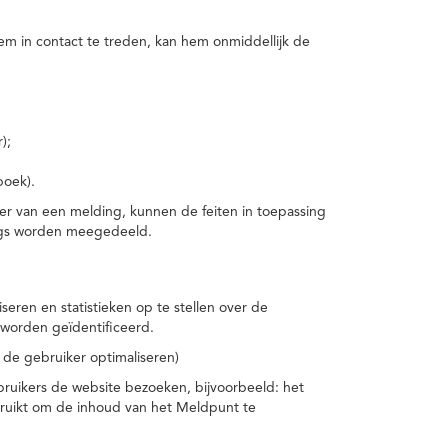
m in contact te treden, kan hem onmiddellijk de
);
boek).
er van een melding, kunnen de feiten in toepassing
ings worden meegedeeld.
eren en statistieken op te stellen over de
worden geïdentificeerd.
 de gebruiker optimaliseren)
ruikers de website bezoeken, bijvoorbeeld: het
bruikt om de inhoud van het Meldpunt te