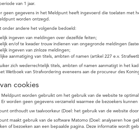
eriode van 1 jaar.
r geen gegevens in het Meldpunt heeft ingevoerd die toelaten met he
eldpunt worden ontzegd.
t onder andere het volgende bedoeld:
elijk ingeven van meldingen over dezelfde feiten;
elijk en/of te kwader trouw indienen van ongegronde meldingen (laster
elijk ingeven van zinloze meldingen;
ijke aanmatiging van titels, ambten of namen (artikel 227 e.v. Strafwet
ker zich wederrechtelijk titels, ambten of namen aanmatigt in het kad
n het Wetboek van Strafvordering eveneens aan de procureur des Kon
 van cookies
 Meldpunt worden gebruikt om het gebruik van de website te optimalis
. Er worden geen gegevens verzameld waarmee de bezoekers kunnen 
unt onthoudt uw taalvoorkeur (Doel: het gebruik van de website door
punt maakt gebruik van de software Matomo (Doel: analyseren hoe geb
oeken of bezoeken aan een bepaalde pagina. Deze informatie wordt ge