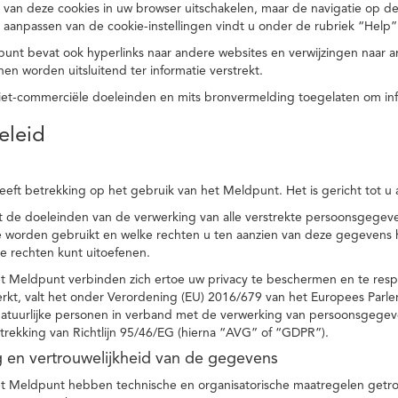
 van deze cookies in uw browser uitschakelen, maar de navigatie op de
t aanpassen van de cookie-instellingen vindt u onder de rubriek “Help”
punt bevat ook hyperlinks naar andere websites en verwijzingen naar
en worden uitsluitend ter informatie verstrekt.
niet-commerciële doeleinden en mits bronvermelding toegelaten om in
eleid
heeft betrekking op het gebruik van het Meldpunt. Het is gericht tot u
dt de doeleinden van de verwerking van alle verstrekte persoonsgege
worden gebruikt en welke rechten u ten aanzien van deze gegevens heb
e rechten kunt uitoefenen.
et Meldpunt verbinden zich ertoe uw privacy te beschermen en te res
rkt, valt het onder Verordening (EU) 2016/679 van het Europees Parl
tuurlijke personen in verband met de verwerking van persoonsgegeven
trekking van Richtlijn 95/46/EG (hierna “AVG” of “GDPR”).
ng en vertrouwelijkheid van de gegevens
t Meldpunt hebben technische en organisatorische maatregelen getrof