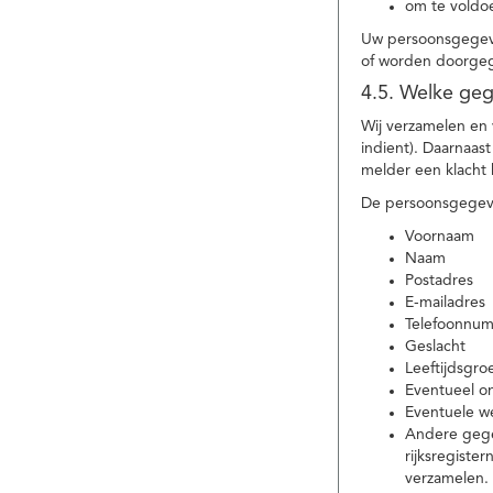
om te voldoe
Uw persoonsgegeve
of worden doorgeg
4.5. Welke ge
Wij verzamelen en
indient). Daarnaas
melder een klacht 
De persoonsgegeve
Voornaam
Naam
Postadres
E-mailadres
Telefoonnu
Geslacht
Leeftijdsgro
Eventueel 
Eventuele w
Andere gege
rijksregiste
verzamelen.