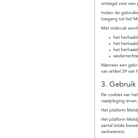
ontzegd voor een p
Indien de gebruike
toegang tot het M
Met misbruik word
het herhaald
het herhaald
het herhaald
wederrechtel
Wanneer een gebrui
van artikel 29 va
3. Gebruik
De cookies van het
raadpleging ervan
Het platform Meldp
Het platform Meld
aantal totale bez
verbeteren).