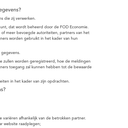
gegevens?
 die zij verwerken.
punt, dat wordt beheerd door de FOD Economie.
f meer bevoegde autoriteiten, partners van het
ers worden gebruikt in het kader van hun
e gegevens.
e zullen worden geregistreerd, hoe de meldingen
tners toegang zal kunnen hebben tot de bewaarde
teiten in het kader van zijn opdrachten.
ns?
 variëren afhankelijk van de betrokken partner.
ar website raadplegen;