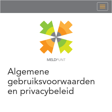
Toggl
naviga
MELD
PUNT
Algemene
gebruiksvoorwaarden
en privacybeleid