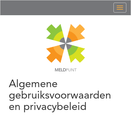
Toggl
naviga
MELD
PUNT
Algemene
gebruiksvoorwaarden
en privacybeleid