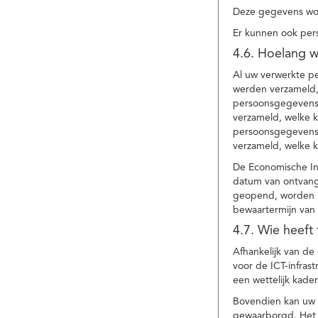
Deze gegevens wor
Er kunnen ook per
4.6. Hoelang 
Al uw verwerkte p
werden verzameld,
persoonsgegevens 
verzameld, welke 
persoonsgegevens 
verzameld, welke 
De Economische In
datum van ontvang
geopend, worden uw
bewaartermijn van 
4.7. Wie heeft
Afhankelijk van d
voor de ICT-infrast
een wettelijk kade
Bovendien kan uw a
gewaarborgd. Het i