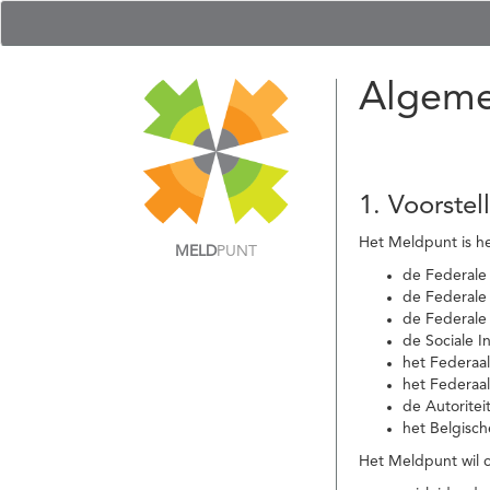
Algeme
1. Voorstel
Het Meldpunt is he
MELD
PUNT
de Federale
de Federale 
de Federale
de Sociale I
het Federaa
het Federaa
de Autoritei
het Belgisch
Het Meldpunt wil c