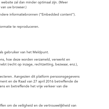
 website zal dan minder optimaal zijn. (Meer
 van uw browser.)
 andere informatiebronnen (“Embedded content”).
formatie te reproduceren.
 als gebruiker van het Meldpunt.
vens, hoe deze worden verzameld, verwerkt en
t (recht op inzage, rechtzetting, bezwaar, enz.),
pecteren. Aangezien dit platform persoonsgegevens
ement en de Raad van 27 april 2016 betreffende de
s en betreffende het vrije verkeer van die
fen om de veiligheid en de vertrouwelijkheid van