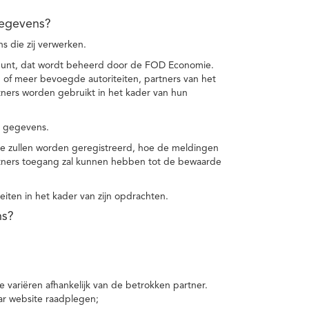
gegevens?
 die zij verwerken.
punt, dat wordt beheerd door de FOD Economie.
f meer bevoegde autoriteiten, partners van het
ers worden gebruikt in het kader van hun
e gegevens.
e zullen worden geregistreerd, hoe de meldingen
tners toegang zal kunnen hebben tot de bewaarde
teiten in het kader van zijn opdrachten.
ns?
 variëren afhankelijk van de betrokken partner.
ar website raadplegen;