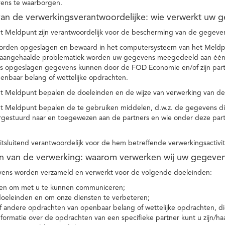
ens te waarborgen.
t van de verwerkingsverantwoordelijke: wie verwerkt uw 
t Meldpunt zijn verantwoordelijk voor de bescherming van de gegevens
orden opgeslagen en bewaard in het computersysteem van het Meld
e aangehaalde problematiek worden uw gegevens meegedeeld aan één o
s opgeslagen gegevens kunnen door de FOD Economie en/of zijn partn
enbaar belang of wettelijke opdrachten.
et Meldpunt bepalen de doeleinden en de wijze van verwerking van d
et Meldpunt bepalen de te gebruiken middelen, d.w.z. de gegevens di
rgestuurd naar en toegewezen aan de partners en wie onder deze par
 uitsluitend verantwoordelijk voor de hem betreffende verwerkingsactivi
en van de verwerking: waarom verwerken wij uw gegeve
ns worden verzameld en verwerkt voor de volgende doeleinden:
ie en om met u te kunnen communiceren;
 doeleinden en om onze diensten te verbeteren;
 andere opdrachten van openbaar belang of wettelijke opdrachten, die
formatie over de opdrachten van een specifieke partner kunt u zijn/ha