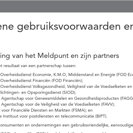
ne gebruiksvoorwaarden en
ling van het Meldpunt en zijn partners
t resultaat van een partnerschap tussen:
 Overheidsdienst Economie, K.M.O, Middenstand en Energie (FOD Ec
Overheidsdienst Financiën (FOD Financiën);
 Overheidsdienst Volksgezondheid, Veiligheid van de Voedselketen en
nlichtingen- en Opsporingsdienst (SIOD);
l Agentschap voor Geneesmiddelen en Gezondheidsproducten (FAGG
l Agentschap voor de Veiligheid van de Voedselketen (FAVV);
t voor Financiële Diensten en Markten (FSMA); en
e Instituut voor postdiensten en telecommunicatie (BIPT).
onsumenten en ondernemingen een gebruiksvriendelijke, eenvoudige en