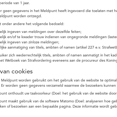
eriode van 1 jaar.
r geen gegevens in het Meldpunt heeft ingevoerd die toelaten met he
eldpunt worden ontzegd.
t onder andere het volgende bedoeld:
elijk ingeven van meldingen over dezelfde feiten;
elijk en/of te kwader trouw indienen van ongegronde meldingen (laster
elijk ingeven van zinloze meldingen;
ijke aanmatiging van titels, ambten of namen (artikel 227 e.v. Strafwet
ker zich wederrechtelijk titels, ambten of namen aanmatigt in het kad
n het Wetboek van Strafvordering eveneens aan de procureur des Kon
 van cookies
 Meldpunt worden gebruikt om het gebruik van de website te optimalis
. Er worden geen gegevens verzameld waarmee de bezoekers kunnen 
unt onthoudt uw taalvoorkeur (Doel: het gebruik van de website door
punt maakt gebruik van de software Matomo (Doel: analyseren hoe geb
oeken of bezoeken aan een bepaalde pagina. Deze informatie wordt ge