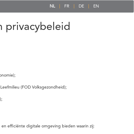
NL
FR
DE
EN
 privacybeleid
onomie);
 Leefmilieu (FOD Volksgezondheid);
);
 efficiënte digitale omgeving bieden waarin zij: