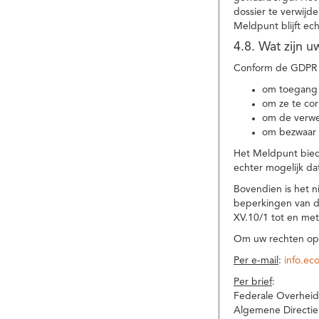
dossier te verwijd
Meldpunt blijft ec
4.8. Wat zijn 
Conform de GDPR 
om toegang 
om ze te corr
om de verwe
om bezwaar 
Het Meldpunt biedt
echter mogelijk da
Bovendien is het n
beperkingen van d
XV.10/1 tot en me
Om uw rechten op 
Per e-mail
:
info.ec
Per brief
:
Federale Overheid
Algemene Directie