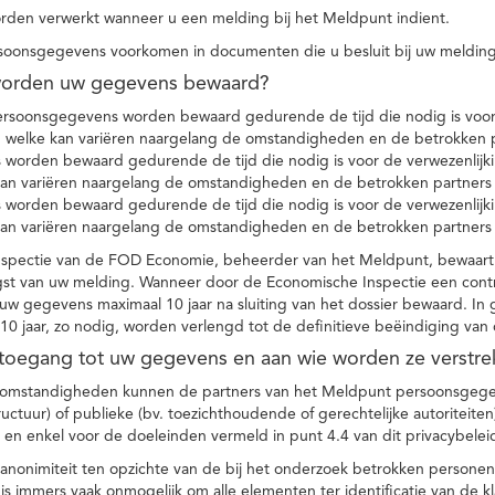
den verwerkt wanneer u een melding bij het Meldpunt indient.
soonsgegevens voorkomen in documenten die u besluit bij uw melding
worden uw gegevens bewaard?
ersoonsgegevens worden bewaard gedurende de tijd die nodig is voor 
 welke kan variëren naargelang de omstandigheden en de betrokken p
worden bewaard gedurende de tijd die nodig is voor de verwezenlijk
kan variëren naargelang de omstandigheden en de betrokken partners
worden bewaard gedurende de tijd die nodig is voor de verwezenlijk
kan variëren naargelang de omstandigheden en de betrokken partners
spectie van de FOD Economie, beheerder van het Meldpunt, bewaart
st van uw melding. Wanneer door de Economische Inspectie een contr
 gegevens maximaal 10 jaar na sluiting van het dossier bewaard. In 
10 jaar, zo nodig, worden verlengd tot de definitieve beëindiging van
 toegang tot uw gegevens en aan wie worden ze verstre
e omstandigheden kunnen de partners van het Meldpunt persoonsgege
ructuur) of publieke (bv. toezichthoudende of gerechtelijke autoriteite
r en enkel voor de doeleinden vermeld in punt 4.4 van dit privacybelei
nonimiteit ten opzichte van de bij het onderzoek betrokken personen
s immers vaak onmogelijk om alle elementen ter identificatie van de 