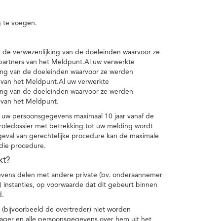
 te voegen.
de verwezenlijking van de doeleinden waarvoor ze
artners van het Meldpunt.Al uw verwerkte
ing van de doeleinden waarvoor ze werden
 van het Meldpunt.Al uw verwerkte
ing van de doeleinden waarvoor ze werden
 van het Meldpunt.
 uw persoonsgegevens maximaal 10 jaar vanaf de
oledossier met betrekking tot uw melding wordt
geval van gerechtelijke procedure kan de maximale
 die procedure.
kt?
vens delen met andere private (bv. onderaannemer
n) instanties, op voorwaarde dat dit gebeurt binnen
d.
 (bijvoorbeeld de overtreder) niet worden
klager en alle persoonsgegevens over hem uit het