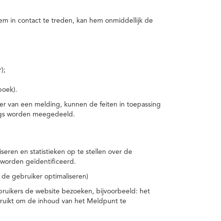
m in contact te treden, kan hem onmiddellijk de
);
boek).
er van een melding, kunnen de feiten in toepassing
ings worden meegedeeld.
eren en statistieken op te stellen over de
worden geïdentificeerd.
 de gebruiker optimaliseren)
ruikers de website bezoeken, bijvoorbeeld: het
bruikt om de inhoud van het Meldpunt te