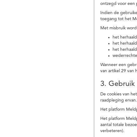
ontzegd voor een p
Indien de gebruike
toegang tot het M
Met misbruik word
het herhaald
het herhaald
het herhaald
wederrechtel
Wanneer een gebrui
van artikel 29 va
3. Gebruik
De cookies van het
raadpleging ervan
Het platform Meldp
Het platform Meld
aantal totale bez
verbeteren).