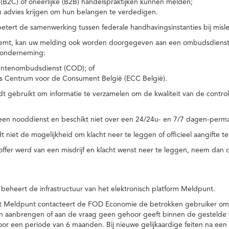
(B2C) of oneerlijke (B2B) handelspraktijken kunnen melden;
n advies krijgen om hun belangen te verdedigen.
tert de samenwerking tussen federale handhavingsinstanties bij misle
temt, kan uw melding ook worden doorgegeven aan een ombudsdienst o
 onderneming:
ntenombudsdienst (COD); of
s Centrum voor de Consument België (ECC België).
 gebruikt om informatie te verzamelen om de kwaliteit van de control
een nooddienst en beschikt niet over een 24/24u- en 7/7 dagen-perma
 niet de mogelijkheid om klacht neer te leggen of officieel aangifte te
toffer werd van een misdrijf en klacht wenst neer te leggen, neem dan
eheert de infrastructuur van het elektronisch platform Meldpunt.
het Meldpunt contacteert de FOD Economie de betrokken gebruiker om
an aanbrengen of aan de vraag geen gehoor geeft binnen de gestelde
or een periode van 6 maanden. Bij nieuwe gelijkaardige feiten na e