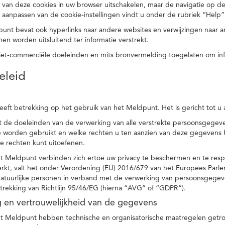
 van deze cookies in uw browser uitschakelen, maar de navigatie op de
t aanpassen van de cookie-instellingen vindt u onder de rubriek “Help”
punt bevat ook hyperlinks naar andere websites en verwijzingen naar
en worden uitsluitend ter informatie verstrekt.
niet-commerciële doeleinden en mits bronvermelding toegelaten om in
eleid
heeft betrekking op het gebruik van het Meldpunt. Het is gericht tot u
dt de doeleinden van de verwerking van alle verstrekte persoonsgege
worden gebruikt en welke rechten u ten aanzien van deze gegevens heb
e rechten kunt uitoefenen.
et Meldpunt verbinden zich ertoe uw privacy te beschermen en te res
rkt, valt het onder Verordening (EU) 2016/679 van het Europees Parl
tuurlijke personen in verband met de verwerking van persoonsgegeven
trekking van Richtlijn 95/46/EG (hierna “AVG” of “GDPR”).
ng en vertrouwelijkheid van de gegevens
t Meldpunt hebben technische en organisatorische maatregelen getrof