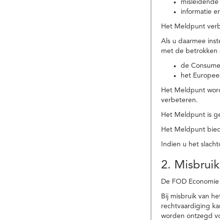
misleidende 
informatie e
Het Meldpunt verbe
Als u daarmee ins
met de betrokken
de Consume
het Europee
Het Meldpunt wordt
verbeteren.
Het Meldpunt is g
Het Meldpunt biedt
Indien u het slach
2. Misbruik
De FOD Economie b
Bij misbruik van 
rechtvaardiging k
worden ontzegd vo