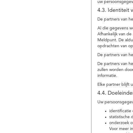
uw persoonsgegev
4.3. Identitei
De partners van he
Al die gegevens w
Afhankelijk van d
Meldpunt. De aldu
opdrachten van op
De partners van h
De partners van h
zullen worden doo
informatie.
Elke partner blijft
4.4. Doeleind
Uw persoonsgegeve
identificat
statistische
onderzoek of
Voor meer in