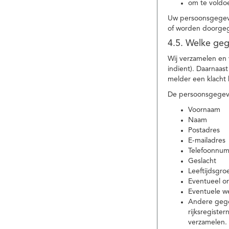
om te voldoe
Uw persoonsgegeve
of worden doorgeg
4.5. Welke ge
Wij verzamelen en
indient). Daarnaas
melder een klacht 
De persoonsgegeve
Voornaam
Naam
Postadres
E-mailadres
Telefoonnu
Geslacht
Leeftijdsgro
Eventueel 
Eventuele w
Andere gege
rijksregiste
verzamelen.