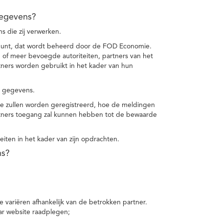
gegevens?
 die zij verwerken.
punt, dat wordt beheerd door de FOD Economie.
f meer bevoegde autoriteiten, partners van het
ers worden gebruikt in het kader van hun
e gegevens.
e zullen worden geregistreerd, hoe de meldingen
tners toegang zal kunnen hebben tot de bewaarde
teiten in het kader van zijn opdrachten.
ns?
 variëren afhankelijk van de betrokken partner.
ar website raadplegen;