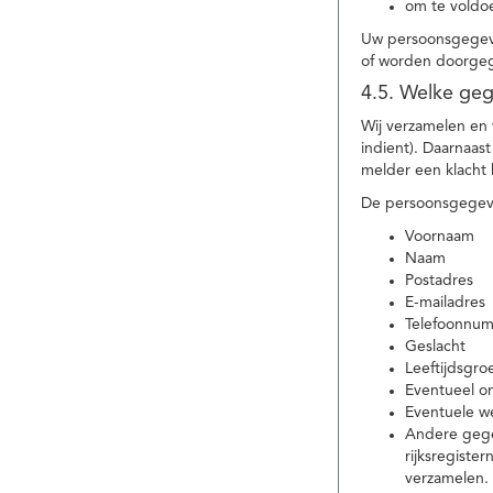
om te voldoe
Uw persoonsgegeve
of worden doorgeg
4.5. Welke ge
Wij verzamelen en
indient). Daarnaas
melder een klacht 
De persoonsgegeve
Voornaam
Naam
Postadres
E-mailadres
Telefoonnu
Geslacht
Leeftijdsgro
Eventueel 
Eventuele w
Andere gege
rijksregiste
verzamelen.