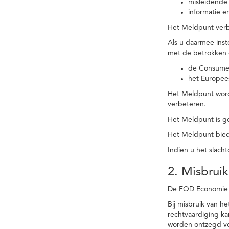
misleidende 
informatie e
Het Meldpunt verbe
Als u daarmee ins
met de betrokken
de Consume
het Europee
Het Meldpunt wordt
verbeteren.
Het Meldpunt is g
Het Meldpunt biedt
Indien u het slach
2. Misbruik
De FOD Economie b
Bij misbruik van 
rechtvaardiging k
worden ontzegd vo