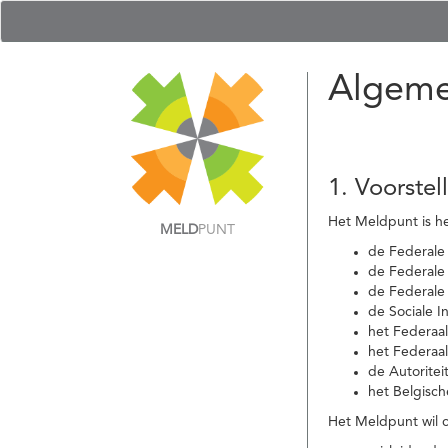
Algeme
1. Voorstel
Het Meldpunt is he
MELD
PUNT
de Federale
de Federale 
de Federale
de Sociale I
het Federaa
het Federaa
de Autoritei
het Belgisch
Het Meldpunt wil c