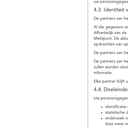
uw persoonsgegev
4.3. Identitei
De partners van he
Al die gegevens w
Afhankelijk van d
Meldpunt. De aldu
opdrachten van op
De partners van h
De partners van h
zullen worden doo
informatie.
Elke partner blijft
4.4. Doeleind
Uw persoonsgegeve
identificat
statistische
onderzoek of
Voor meer in