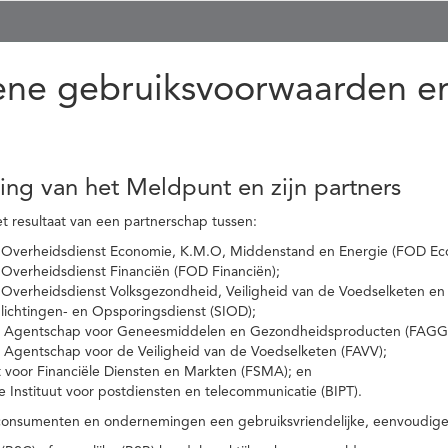
ne gebruiksvoorwaarden en
ling van het Meldpunt en zijn partners
t resultaat van een partnerschap tussen:
 Overheidsdienst Economie, K.M.O, Middenstand en Energie (FOD Ec
Overheidsdienst Financiën (FOD Financiën);
 Overheidsdienst Volksgezondheid, Veiligheid van de Voedselketen en
nlichtingen- en Opsporingsdienst (SIOD);
l Agentschap voor Geneesmiddelen en Gezondheidsproducten (FAGG
l Agentschap voor de Veiligheid van de Voedselketen (FAVV);
t voor Financiële Diensten en Markten (FSMA); en
e Instituut voor postdiensten en telecommunicatie (BIPT).
onsumenten en ondernemingen een gebruiksvriendelijke, eenvoudige en