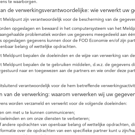
ens te waarborgen.
t van de verwerkingsverantwoordelijke: wie verwerkt uw 
t Meldpunt zijn verantwoordelijk voor de bescherming van de gegevens
orden opgeslagen en bewaard in het computersysteem van het Meld
e aangehaalde problematiek worden uw gegevens meegedeeld aan één o
s opgeslagen gegevens kunnen door de FOD Economie en/of zijn partn
enbaar belang of wettelijke opdrachten.
et Meldpunt bepalen de doeleinden en de wijze van verwerking van d
et Meldpunt bepalen de te gebruiken middelen, d.w.z. de gegevens di
rgestuurd naar en toegewezen aan de partners en wie onder deze par
 uitsluitend verantwoordelijk voor de hem betreffende verwerkingsactivi
en van de verwerking: waarom verwerken wij uw gegeve
ns worden verzameld en verwerkt voor de volgende doeleinden:
ie en om met u te kunnen communiceren;
 doeleinden en om onze diensten te verbeteren;
 andere opdrachten van openbaar belang of wettelijke opdrachten, die
formatie over de opdrachten van een specifieke partner kunt u zijn/ha