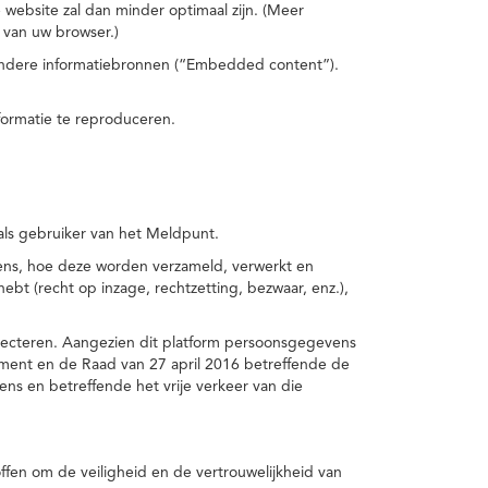
 website zal dan minder optimaal zijn. (Meer
 van uw browser.)
 andere informatiebronnen (“Embedded content”).
formatie te reproduceren.
 als gebruiker van het Meldpunt.
vens, hoe deze worden verzameld, verwerkt en
t (recht op inzage, rechtzetting, bezwaar, enz.),
pecteren. Aangezien dit platform persoonsgegevens
ement en de Raad van 27 april 2016 betreffende de
s en betreffende het vrije verkeer van die
fen om de veiligheid en de vertrouwelijkheid van