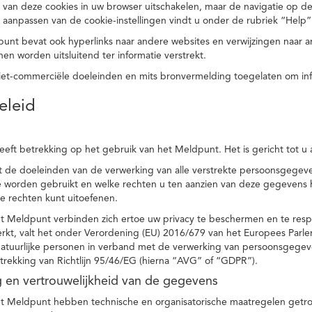
 van deze cookies in uw browser uitschakelen, maar de navigatie op de
t aanpassen van de cookie-instellingen vindt u onder de rubriek “Help”
punt bevat ook hyperlinks naar andere websites en verwijzingen naar
en worden uitsluitend ter informatie verstrekt.
niet-commerciële doeleinden en mits bronvermelding toegelaten om in
eleid
heeft betrekking op het gebruik van het Meldpunt. Het is gericht tot u
dt de doeleinden van de verwerking van alle verstrekte persoonsgege
worden gebruikt en welke rechten u ten aanzien van deze gegevens heb
e rechten kunt uitoefenen.
et Meldpunt verbinden zich ertoe uw privacy te beschermen en te res
rkt, valt het onder Verordening (EU) 2016/679 van het Europees Parl
tuurlijke personen in verband met de verwerking van persoonsgegeven
trekking van Richtlijn 95/46/EG (hierna “AVG” of “GDPR”).
ng en vertrouwelijkheid van de gegevens
t Meldpunt hebben technische en organisatorische maatregelen getrof