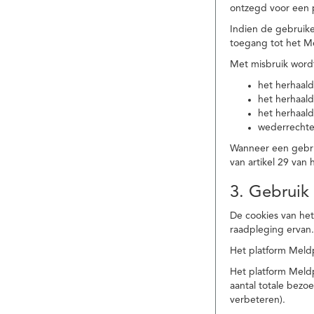
ontzegd voor een p
Indien de gebruike
toegang tot het M
Met misbruik word
het herhaald
het herhaald
het herhaald
wederrechtel
Wanneer een gebrui
van artikel 29 va
3. Gebruik
De cookies van het
raadpleging ervan
Het platform Meldp
Het platform Meld
aantal totale bez
verbeteren).