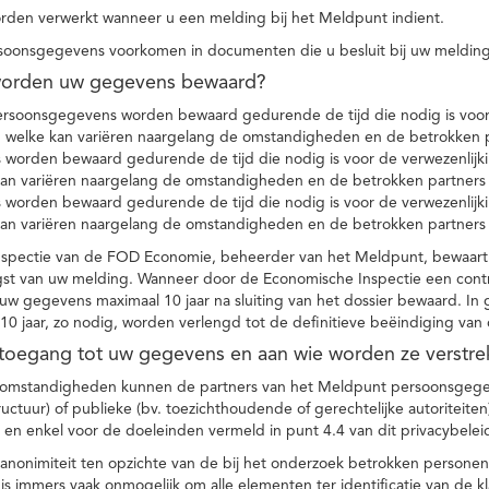
den verwerkt wanneer u een melding bij het Meldpunt indient.
soonsgegevens voorkomen in documenten die u besluit bij uw melding
worden uw gegevens bewaard?
ersoonsgegevens worden bewaard gedurende de tijd die nodig is voor 
 welke kan variëren naargelang de omstandigheden en de betrokken p
worden bewaard gedurende de tijd die nodig is voor de verwezenlijk
kan variëren naargelang de omstandigheden en de betrokken partners
worden bewaard gedurende de tijd die nodig is voor de verwezenlijk
kan variëren naargelang de omstandigheden en de betrokken partners
spectie van de FOD Economie, beheerder van het Meldpunt, bewaart
st van uw melding. Wanneer door de Economische Inspectie een contr
 gegevens maximaal 10 jaar na sluiting van het dossier bewaard. In 
10 jaar, zo nodig, worden verlengd tot de definitieve beëindiging van
 toegang tot uw gegevens en aan wie worden ze verstre
e omstandigheden kunnen de partners van het Meldpunt persoonsgege
ructuur) of publieke (bv. toezichthoudende of gerechtelijke autoriteite
r en enkel voor de doeleinden vermeld in punt 4.4 van dit privacybelei
nonimiteit ten opzichte van de bij het onderzoek betrokken personen
s immers vaak onmogelijk om alle elementen ter identificatie van de 