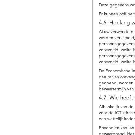
Deze gegevens wor
Er kunnen ook per
4.6. Hoelang 
Al uw verwerkte p
werden verzameld,
persoonsgegevens 
verzameld, welke 
persoonsgegevens 
verzameld, welke 
De Economische In
datum van ontvang
geopend, worden uw
bewaartermijn van 
4.7. Wie heeft
Afhankelijk van d
voor de ICT-infrast
een wettelijk kade
Bovendien kan uw a
gewaarborgd. Het i