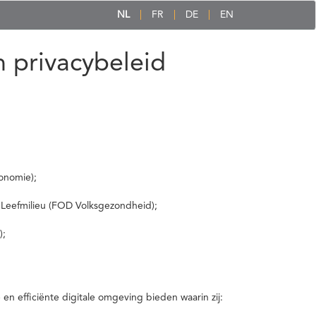
NL
FR
DE
EN
 privacybeleid
onomie);
 Leefmilieu (FOD Volksgezondheid);
);
 efficiënte digitale omgeving bieden waarin zij: