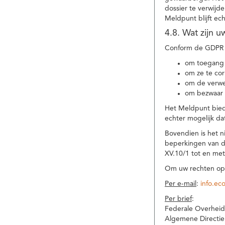
dossier te verwijd
Meldpunt blijft ec
4.8. Wat zijn 
Conform de GDPR 
om toegang 
om ze te corr
om de verwe
om bezwaar 
Het Meldpunt biedt
echter mogelijk da
Bovendien is het n
beperkingen van d
XV.10/1 tot en me
Om uw rechten op 
Per e-mail
:
info.ec
Per brief
:
Federale Overheid
Algemene Directie