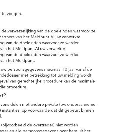
 te voegen.
de verwezenlijking van de doeleinden waarvoor ze
artners van het Meldpunt.Al uw verwerkte
ing van de doeleinden waarvoor ze werden
 van het Meldpunt.Al uw verwerkte
ing van de doeleinden waarvoor ze werden
 van het Meldpunt.
 uw persoonsgegevens maximaal 10 jaar vanaf de
oledossier met betrekking tot uw melding wordt
geval van gerechtelijke procedure kan de maximale
 die procedure.
kt?
vens delen met andere private (bv. onderaannemer
n) instanties, op voorwaarde dat dit gebeurt binnen
d.
 (bijvoorbeeld de overtreder) niet worden
klager en alle persoonsgegevens over hem uit het