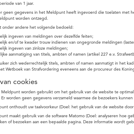
eriode van 1 jaar.
r geen gegevens in het Meldpunt heeft ingevoerd die toelaten met he
eldpunt worden ontzegd.
t onder andere het volgende bedoeld:
elijk ingeven van meldingen over dezelfde feiten;
elijk en/of te kwader trouw indienen van ongegronde meldingen (laster
elijk ingeven van zinloze meldingen;
ijke aanmatiging van titels, ambten of namen (artikel 227 e.v. Strafwet
ker zich wederrechtelijk titels, ambten of namen aanmatigt in het kad
n het Wetboek van Strafvordering eveneens aan de procureur des Kon
 van cookies
 Meldpunt worden gebruikt om het gebruik van de website te optimalis
. Er worden geen gegevens verzameld waarmee de bezoekers kunnen 
unt onthoudt uw taalvoorkeur (Doel: het gebruik van de website door
punt maakt gebruik van de software Matomo (Doel: analyseren hoe geb
oeken of bezoeken aan een bepaalde pagina. Deze informatie wordt ge