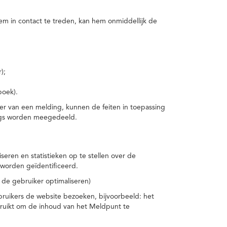
m in contact te treden, kan hem onmiddellijk de
);
boek).
er van een melding, kunnen de feiten in toepassing
ings worden meegedeeld.
eren en statistieken op te stellen over de
worden geïdentificeerd.
 de gebruiker optimaliseren)
ruikers de website bezoeken, bijvoorbeeld: het
bruikt om de inhoud van het Meldpunt te