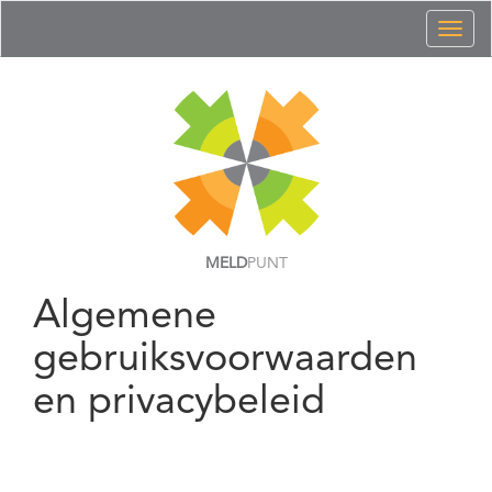
Toggl
naviga
MELD
PUNT
Algemene
gebruiksvoorwaarden
en privacybeleid