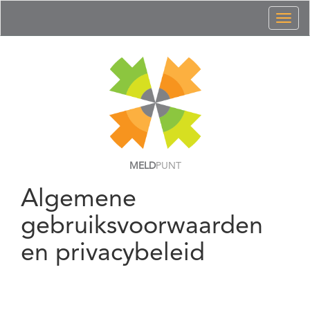
Toggl
naviga
MELD
PUNT
Algemene
gebruiksvoorwaarden
en privacybeleid