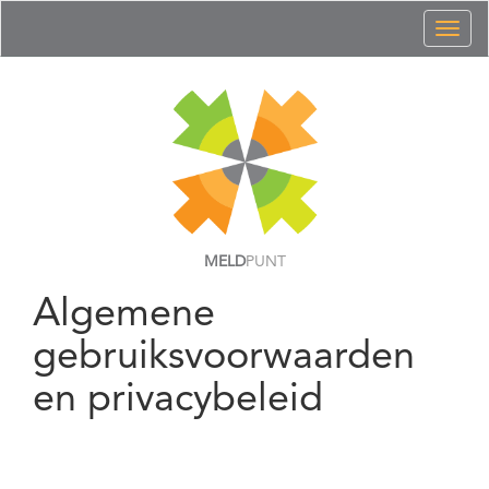
Toggl
naviga
MELD
PUNT
Algemene
gebruiksvoorwaarden
en privacybeleid