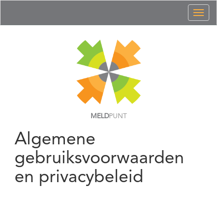
Toggl
naviga
MELD
PUNT
Algemene
gebruiksvoorwaarden
en privacybeleid