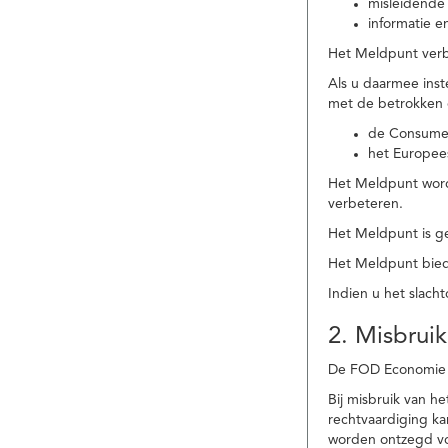
misleidende 
informatie e
Het Meldpunt verbe
Als u daarmee ins
met de betrokken
de Consume
het Europee
Het Meldpunt wordt
verbeteren.
Het Meldpunt is g
Het Meldpunt biedt
Indien u het slach
2. Misbruik
De FOD Economie b
Bij misbruik van 
rechtvaardiging k
worden ontzegd vo