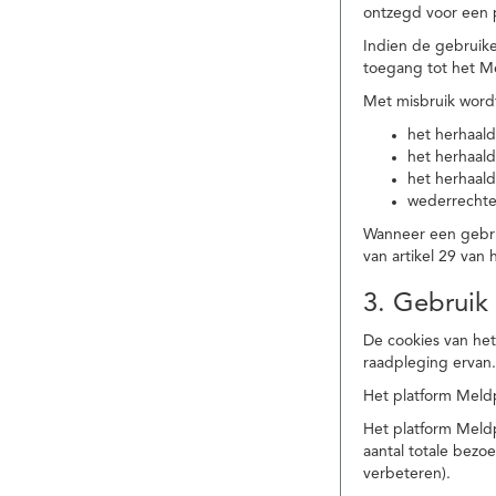
ontzegd voor een p
Indien de gebruike
toegang tot het M
Met misbruik word
het herhaald
het herhaald
het herhaald
wederrechtel
Wanneer een gebrui
van artikel 29 va
3. Gebruik
De cookies van het
raadpleging ervan
Het platform Meldp
Het platform Meld
aantal totale bez
verbeteren).