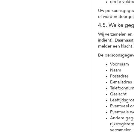
om te voldoe
Uw persoonsgegeve
of worden doorgeg
4.5. Welke ge
Wij verzamelen en
indient). Daarnaas
melder een klacht 
De persoonsgegeve
Voornaam
Naam
Postadres
E-mailadres
Telefoonnu
Geslacht
Leeftijdsgro
Eventueel 
Eventuele w
Andere gege
rijksregiste
verzamelen.