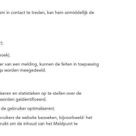
m in contact te treden, kan hem onmiddellijk de
);
boek).
er van een melding, kunnen de feiten in toepassing
ings worden meegedeeld.
eren en statistieken op te stellen over de
worden geïdentificeerd.
 de gebruiker optimaliseren)
ruikers de website bezoeken, bijvoorbeeld: het
bruikt om de inhoud van het Meldpunt te