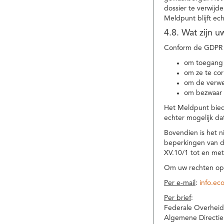
dossier te verwijd
Meldpunt blijft ec
4.8. Wat zijn 
Conform de GDPR 
om toegang 
om ze te corr
om de verwe
om bezwaar 
Het Meldpunt biedt
echter mogelijk da
Bovendien is het n
beperkingen van d
XV.10/1 tot en me
Om uw rechten op 
Per e-mail
:
info.ec
Per brief
:
Federale Overheid
Algemene Directie