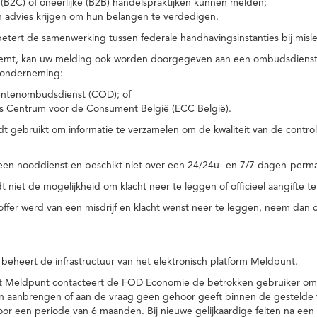
(B2C) of oneerlijke (B2B) handelspraktijken kunnen melden;
n advies krijgen om hun belangen te verdedigen.
tert de samenwerking tussen federale handhavingsinstanties bij misle
temt, kan uw melding ook worden doorgegeven aan een ombudsdienst o
 onderneming:
ntenombudsdienst (COD); of
s Centrum voor de Consument België (ECC België).
 gebruikt om informatie te verzamelen om de kwaliteit van de control
een nooddienst en beschikt niet over een 24/24u- en 7/7 dagen-perma
 niet de mogelijkheid om klacht neer te leggen of officieel aangifte te
toffer werd van een misdrijf en klacht wenst neer te leggen, neem dan
eheert de infrastructuur van het elektronisch platform Meldpunt.
het Meldpunt contacteert de FOD Economie de betrokken gebruiker om
an aanbrengen of aan de vraag geen gehoor geeft binnen de gestelde
or een periode van 6 maanden. Bij nieuwe gelijkaardige feiten na e