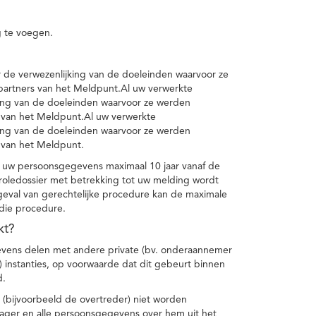
 te voegen.
de verwezenlijking van de doeleinden waarvoor ze
artners van het Meldpunt.Al uw verwerkte
ing van de doeleinden waarvoor ze werden
 van het Meldpunt.Al uw verwerkte
ing van de doeleinden waarvoor ze werden
 van het Meldpunt.
 uw persoonsgegevens maximaal 10 jaar vanaf de
oledossier met betrekking tot uw melding wordt
geval van gerechtelijke procedure kan de maximale
 die procedure.
kt?
vens delen met andere private (bv. onderaannemer
n) instanties, op voorwaarde dat dit gebeurt binnen
d.
 (bijvoorbeeld de overtreder) niet worden
klager en alle persoonsgegevens over hem uit het