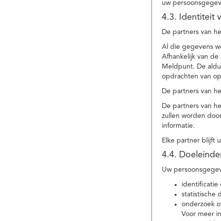
uw persoonsgegev
4.3. Identitei
De partners van he
Al die gegevens w
Afhankelijk van d
Meldpunt. De aldu
opdrachten van op
De partners van h
De partners van h
zullen worden doo
informatie.
Elke partner blijft
4.4. Doeleind
Uw persoonsgegeve
identificat
statistische
onderzoek of
Voor meer in