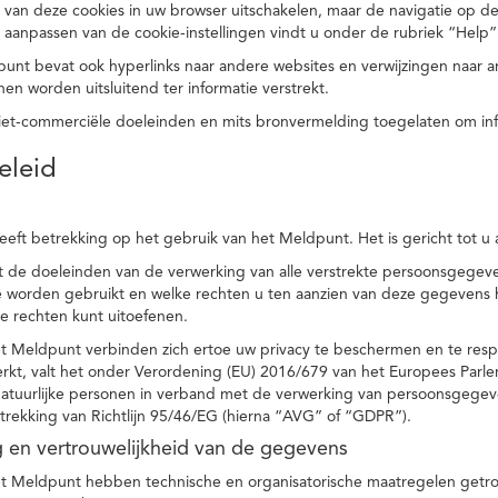
 van deze cookies in uw browser uitschakelen, maar de navigatie op de
t aanpassen van de cookie-instellingen vindt u onder de rubriek “Help”
punt bevat ook hyperlinks naar andere websites en verwijzingen naar
en worden uitsluitend ter informatie verstrekt.
niet-commerciële doeleinden en mits bronvermelding toegelaten om in
eleid
heeft betrekking op het gebruik van het Meldpunt. Het is gericht tot u
dt de doeleinden van de verwerking van alle verstrekte persoonsgege
worden gebruikt en welke rechten u ten aanzien van deze gegevens heb
e rechten kunt uitoefenen.
et Meldpunt verbinden zich ertoe uw privacy te beschermen en te res
rkt, valt het onder Verordening (EU) 2016/679 van het Europees Parl
tuurlijke personen in verband met de verwerking van persoonsgegeven
trekking van Richtlijn 95/46/EG (hierna “AVG” of “GDPR”).
ng en vertrouwelijkheid van de gegevens
t Meldpunt hebben technische en organisatorische maatregelen getrof