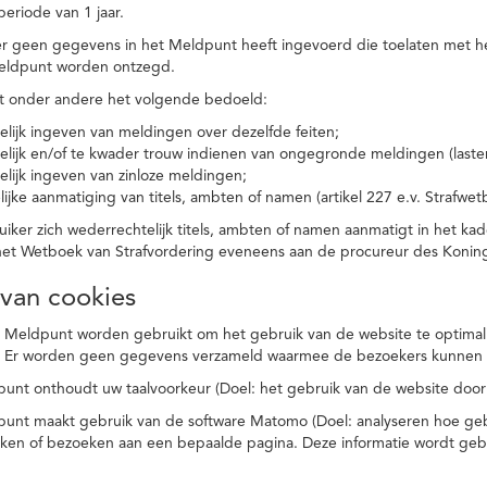
eriode van 1 jaar.
r geen gegevens in het Meldpunt heeft ingevoerd die toelaten met he
eldpunt worden ontzegd.
t onder andere het volgende bedoeld:
elijk ingeven van meldingen over dezelfde feiten;
elijk en/of te kwader trouw indienen van ongegronde meldingen (laster
elijk ingeven van zinloze meldingen;
ijke aanmatiging van titels, ambten of namen (artikel 227 e.v. Strafwet
ker zich wederrechtelijk titels, ambten of namen aanmatigt in het kad
n het Wetboek van Strafvordering eveneens aan de procureur des Kon
 van cookies
 Meldpunt worden gebruikt om het gebruik van de website te optimalis
. Er worden geen gegevens verzameld waarmee de bezoekers kunnen 
unt onthoudt uw taalvoorkeur (Doel: het gebruik van de website door
punt maakt gebruik van de software Matomo (Doel: analyseren hoe geb
oeken of bezoeken aan een bepaalde pagina. Deze informatie wordt ge