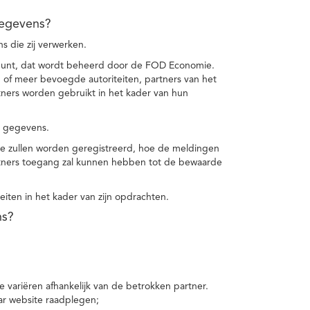
gegevens?
 die zij verwerken.
punt, dat wordt beheerd door de FOD Economie.
f meer bevoegde autoriteiten, partners van het
ers worden gebruikt in het kader van hun
e gegevens.
e zullen worden geregistreerd, hoe de meldingen
tners toegang zal kunnen hebben tot de bewaarde
teiten in het kader van zijn opdrachten.
ns?
 variëren afhankelijk van de betrokken partner.
ar website raadplegen;