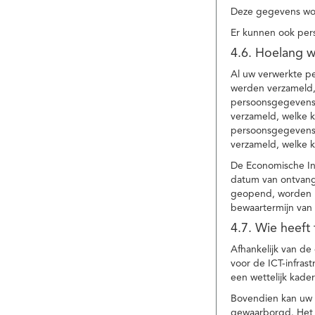
Deze gegevens wor
Er kunnen ook per
4.6. Hoelang 
Al uw verwerkte p
werden verzameld,
persoonsgegevens 
verzameld, welke 
persoonsgegevens 
verzameld, welke 
De Economische In
datum van ontvang
geopend, worden uw
bewaartermijn van 
4.7. Wie heeft
Afhankelijk van d
voor de ICT-infrast
een wettelijk kade
Bovendien kan uw a
gewaarborgd. Het i