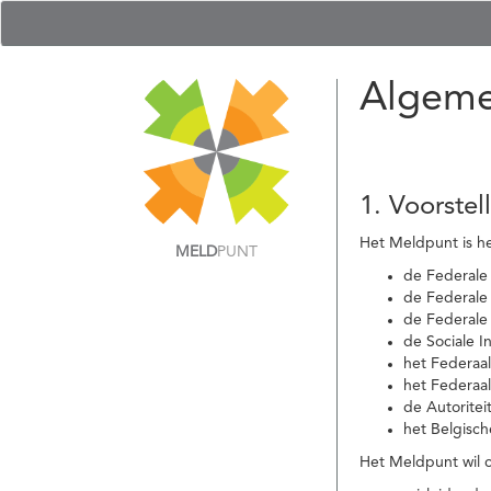
Algeme
1. Voorstel
Het Meldpunt is he
MELD
PUNT
de Federale
de Federale 
de Federale
de Sociale I
het Federaa
het Federaa
de Autoritei
het Belgisch
Het Meldpunt wil c