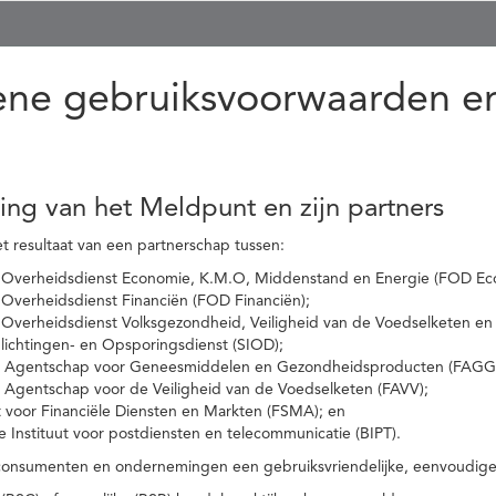
ne gebruiksvoorwaarden en
ling van het Meldpunt en zijn partners
t resultaat van een partnerschap tussen:
 Overheidsdienst Economie, K.M.O, Middenstand en Energie (FOD Ec
Overheidsdienst Financiën (FOD Financiën);
 Overheidsdienst Volksgezondheid, Veiligheid van de Voedselketen en
nlichtingen- en Opsporingsdienst (SIOD);
l Agentschap voor Geneesmiddelen en Gezondheidsproducten (FAGG
l Agentschap voor de Veiligheid van de Voedselketen (FAVV);
t voor Financiële Diensten en Markten (FSMA); en
e Instituut voor postdiensten en telecommunicatie (BIPT).
onsumenten en ondernemingen een gebruiksvriendelijke, eenvoudige en