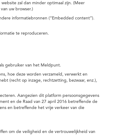
 website zal dan minder optimaal zijn. (Meer
 van uw browser.)
 andere informatiebronnen (“Embedded content”).
formatie te reproduceren.
 als gebruiker van het Meldpunt.
vens, hoe deze worden verzameld, verwerkt en
t (recht op inzage, rechtzetting, bezwaar, enz.),
pecteren. Aangezien dit platform persoonsgegevens
ement en de Raad van 27 april 2016 betreffende de
s en betreffende het vrije verkeer van die
fen om de veiligheid en de vertrouwelijkheid van