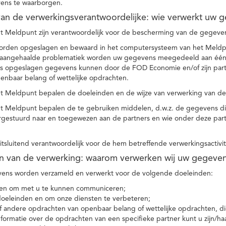
ens te waarborgen.
t van de verwerkingsverantwoordelijke: wie verwerkt uw 
t Meldpunt zijn verantwoordelijk voor de bescherming van de gegevens
orden opgeslagen en bewaard in het computersysteem van het Meld
e aangehaalde problematiek worden uw gegevens meegedeeld aan één o
s opgeslagen gegevens kunnen door de FOD Economie en/of zijn partn
enbaar belang of wettelijke opdrachten.
et Meldpunt bepalen de doeleinden en de wijze van verwerking van d
et Meldpunt bepalen de te gebruiken middelen, d.w.z. de gegevens di
rgestuurd naar en toegewezen aan de partners en wie onder deze par
 uitsluitend verantwoordelijk voor de hem betreffende verwerkingsactivi
en van de verwerking: waarom verwerken wij uw gegeve
ns worden verzameld en verwerkt voor de volgende doeleinden:
ie en om met u te kunnen communiceren;
 doeleinden en om onze diensten te verbeteren;
 andere opdrachten van openbaar belang of wettelijke opdrachten, die
formatie over de opdrachten van een specifieke partner kunt u zijn/ha