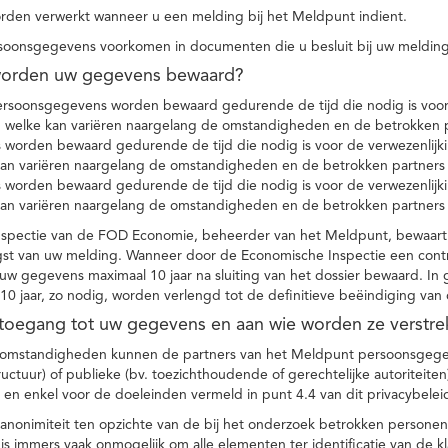
den verwerkt wanneer u een melding bij het Meldpunt indient.
soonsgegevens voorkomen in documenten die u besluit bij uw melding
worden uw gegevens bewaard?
ersoonsgegevens worden bewaard gedurende de tijd die nodig is voor 
 welke kan variëren naargelang de omstandigheden en de betrokken p
worden bewaard gedurende de tijd die nodig is voor de verwezenlijk
kan variëren naargelang de omstandigheden en de betrokken partners
worden bewaard gedurende de tijd die nodig is voor de verwezenlijk
kan variëren naargelang de omstandigheden en de betrokken partners
spectie van de FOD Economie, beheerder van het Meldpunt, bewaart
st van uw melding. Wanneer door de Economische Inspectie een contr
 gegevens maximaal 10 jaar na sluiting van het dossier bewaard. In 
10 jaar, zo nodig, worden verlengd tot de definitieve beëindiging van
 toegang tot uw gegevens en aan wie worden ze verstre
e omstandigheden kunnen de partners van het Meldpunt persoonsgege
ructuur) of publieke (bv. toezichthoudende of gerechtelijke autoriteite
r en enkel voor de doeleinden vermeld in punt 4.4 van dit privacybelei
nonimiteit ten opzichte van de bij het onderzoek betrokken personen
s immers vaak onmogelijk om alle elementen ter identificatie van de 