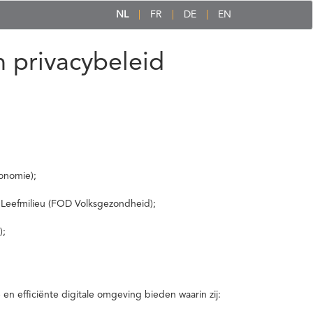
NL
FR
DE
EN
 privacybeleid
onomie);
 Leefmilieu (FOD Volksgezondheid);
);
 efficiënte digitale omgeving bieden waarin zij: