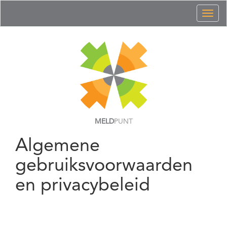
Toggl
naviga
MELD
PUNT
Algemene
gebruiksvoorwaarden
en privacybeleid