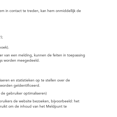
m in contact te treden, kan hem onmiddellijk de
);
boek).
er van een melding, kunnen de feiten in toepassing
ings worden meegedeeld.
eren en statistieken op te stellen over de
worden geïdentificeerd.
 de gebruiker optimaliseren)
ruikers de website bezoeken, bijvoorbeeld: het
bruikt om de inhoud van het Meldpunt te