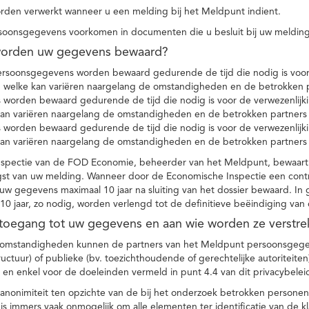
den verwerkt wanneer u een melding bij het Meldpunt indient.
soonsgegevens voorkomen in documenten die u besluit bij uw melding
worden uw gegevens bewaard?
ersoonsgegevens worden bewaard gedurende de tijd die nodig is voor 
 welke kan variëren naargelang de omstandigheden en de betrokken p
worden bewaard gedurende de tijd die nodig is voor de verwezenlijk
kan variëren naargelang de omstandigheden en de betrokken partners
worden bewaard gedurende de tijd die nodig is voor de verwezenlijk
kan variëren naargelang de omstandigheden en de betrokken partners
spectie van de FOD Economie, beheerder van het Meldpunt, bewaart
st van uw melding. Wanneer door de Economische Inspectie een contr
 gegevens maximaal 10 jaar na sluiting van het dossier bewaard. In 
10 jaar, zo nodig, worden verlengd tot de definitieve beëindiging van
 toegang tot uw gegevens en aan wie worden ze verstre
e omstandigheden kunnen de partners van het Meldpunt persoonsgege
ructuur) of publieke (bv. toezichthoudende of gerechtelijke autoriteite
r en enkel voor de doeleinden vermeld in punt 4.4 van dit privacybelei
nonimiteit ten opzichte van de bij het onderzoek betrokken personen
s immers vaak onmogelijk om alle elementen ter identificatie van de 