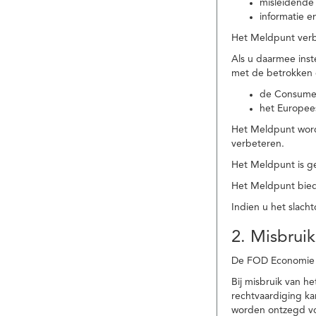
misleidende 
informatie e
Het Meldpunt verbe
Als u daarmee ins
met de betrokken
de Consume
het Europee
Het Meldpunt wordt
verbeteren.
Het Meldpunt is g
Het Meldpunt biedt
Indien u het slach
2. Misbruik
De FOD Economie b
Bij misbruik van 
rechtvaardiging k
worden ontzegd vo