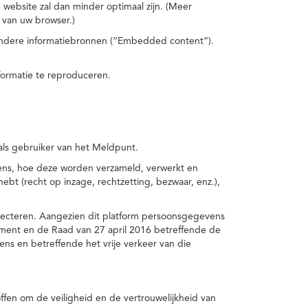
 website zal dan minder optimaal zijn. (Meer
 van uw browser.)
 andere informatiebronnen (“Embedded content”).
formatie te reproduceren.
 als gebruiker van het Meldpunt.
vens, hoe deze worden verzameld, verwerkt en
t (recht op inzage, rechtzetting, bezwaar, enz.),
pecteren. Aangezien dit platform persoonsgegevens
ement en de Raad van 27 april 2016 betreffende de
s en betreffende het vrije verkeer van die
fen om de veiligheid en de vertrouwelijkheid van