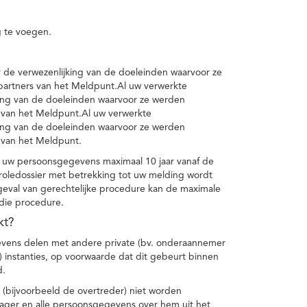
 te voegen.
de verwezenlijking van de doeleinden waarvoor ze
artners van het Meldpunt.Al uw verwerkte
ing van de doeleinden waarvoor ze werden
 van het Meldpunt.Al uw verwerkte
ing van de doeleinden waarvoor ze werden
 van het Meldpunt.
 uw persoonsgegevens maximaal 10 jaar vanaf de
oledossier met betrekking tot uw melding wordt
geval van gerechtelijke procedure kan de maximale
 die procedure.
kt?
vens delen met andere private (bv. onderaannemer
n) instanties, op voorwaarde dat dit gebeurt binnen
d.
 (bijvoorbeeld de overtreder) niet worden
klager en alle persoonsgegevens over hem uit het