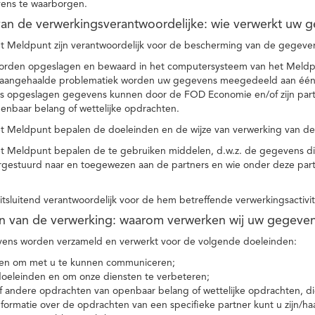
ens te waarborgen.
t van de verwerkingsverantwoordelijke: wie verwerkt uw 
t Meldpunt zijn verantwoordelijk voor de bescherming van de gegevens
orden opgeslagen en bewaard in het computersysteem van het Meld
e aangehaalde problematiek worden uw gegevens meegedeeld aan één o
s opgeslagen gegevens kunnen door de FOD Economie en/of zijn partn
enbaar belang of wettelijke opdrachten.
et Meldpunt bepalen de doeleinden en de wijze van verwerking van d
et Meldpunt bepalen de te gebruiken middelen, d.w.z. de gegevens di
rgestuurd naar en toegewezen aan de partners en wie onder deze par
 uitsluitend verantwoordelijk voor de hem betreffende verwerkingsactivi
en van de verwerking: waarom verwerken wij uw gegeve
ns worden verzameld en verwerkt voor de volgende doeleinden:
ie en om met u te kunnen communiceren;
 doeleinden en om onze diensten te verbeteren;
 andere opdrachten van openbaar belang of wettelijke opdrachten, die
formatie over de opdrachten van een specifieke partner kunt u zijn/ha