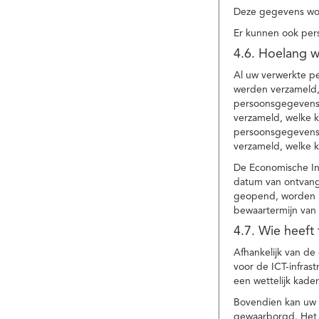
Deze gegevens wor
Er kunnen ook per
4.6. Hoelang 
Al uw verwerkte p
werden verzameld,
persoonsgegevens 
verzameld, welke 
persoonsgegevens 
verzameld, welke 
De Economische In
datum van ontvang
geopend, worden uw
bewaartermijn van 
4.7. Wie heeft
Afhankelijk van d
voor de ICT-infrast
een wettelijk kade
Bovendien kan uw a
gewaarborgd. Het i