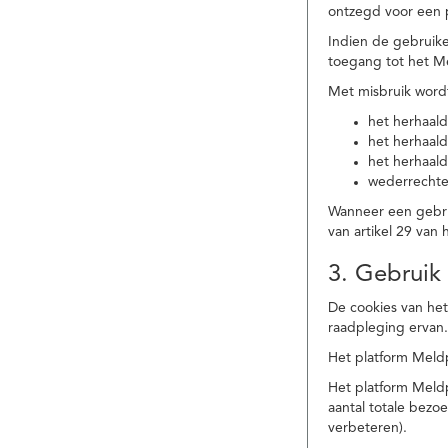
ontzegd voor een p
Indien de gebruike
toegang tot het M
Met misbruik word
het herhaald
het herhaald
het herhaald
wederrechtel
Wanneer een gebrui
van artikel 29 va
3. Gebruik
De cookies van het
raadpleging ervan
Het platform Meldp
Het platform Meld
aantal totale bez
verbeteren).