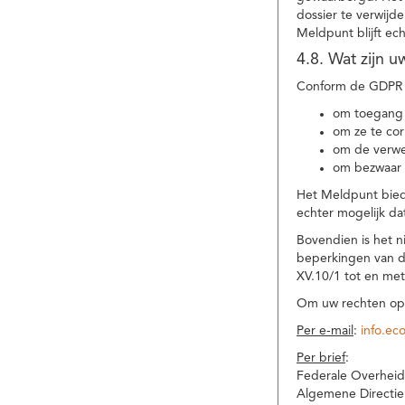
dossier te verwijd
Meldpunt blijft ec
4.8. Wat zijn 
Conform de GDPR 
om toegang 
om ze te corr
om de verwe
om bezwaar 
Het Meldpunt biedt
echter mogelijk da
Bovendien is het n
beperkingen van d
XV.10/1 tot en me
Om uw rechten op 
Per e-mail
:
info.ec
Per brief
:
Federale Overheid
Algemene Directie