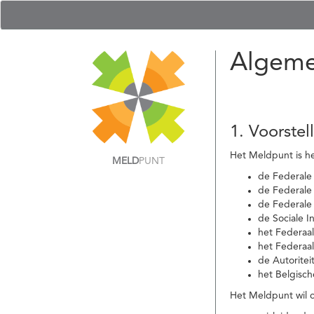
Algeme
1. Voorstel
Het Meldpunt is he
MELD
PUNT
de Federale
de Federale 
de Federale
de Sociale I
het Federaa
het Federaa
de Autoritei
het Belgisch
Het Meldpunt wil c