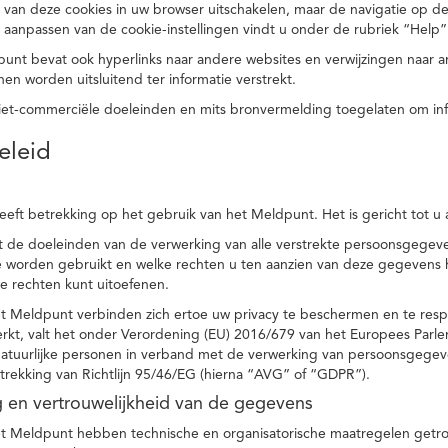
 van deze cookies in uw browser uitschakelen, maar de navigatie op de
t aanpassen van de cookie-instellingen vindt u onder de rubriek “Help”
punt bevat ook hyperlinks naar andere websites en verwijzingen naar
en worden uitsluitend ter informatie verstrekt.
niet-commerciële doeleinden en mits bronvermelding toegelaten om in
eleid
heeft betrekking op het gebruik van het Meldpunt. Het is gericht tot u
dt de doeleinden van de verwerking van alle verstrekte persoonsgege
worden gebruikt en welke rechten u ten aanzien van deze gegevens heb
e rechten kunt uitoefenen.
et Meldpunt verbinden zich ertoe uw privacy te beschermen en te res
rkt, valt het onder Verordening (EU) 2016/679 van het Europees Parl
tuurlijke personen in verband met de verwerking van persoonsgegeven
trekking van Richtlijn 95/46/EG (hierna “AVG” of “GDPR”).
ng en vertrouwelijkheid van de gegevens
t Meldpunt hebben technische en organisatorische maatregelen getrof