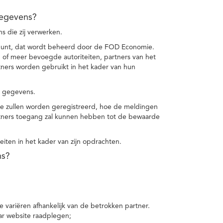
gegevens?
 die zij verwerken.
punt, dat wordt beheerd door de FOD Economie.
f meer bevoegde autoriteiten, partners van het
ers worden gebruikt in het kader van hun
e gegevens.
e zullen worden geregistreerd, hoe de meldingen
tners toegang zal kunnen hebben tot de bewaarde
teiten in het kader van zijn opdrachten.
ns?
 variëren afhankelijk van de betrokken partner.
ar website raadplegen;