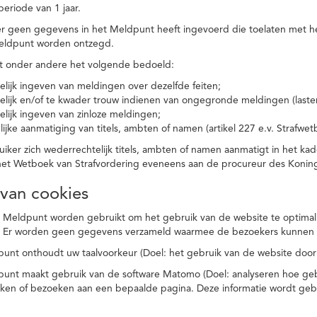
eriode van 1 jaar.
r geen gegevens in het Meldpunt heeft ingevoerd die toelaten met he
eldpunt worden ontzegd.
t onder andere het volgende bedoeld:
elijk ingeven van meldingen over dezelfde feiten;
elijk en/of te kwader trouw indienen van ongegronde meldingen (laster
elijk ingeven van zinloze meldingen;
ijke aanmatiging van titels, ambten of namen (artikel 227 e.v. Strafwet
ker zich wederrechtelijk titels, ambten of namen aanmatigt in het kad
n het Wetboek van Strafvordering eveneens aan de procureur des Kon
 van cookies
 Meldpunt worden gebruikt om het gebruik van de website te optimalis
. Er worden geen gegevens verzameld waarmee de bezoekers kunnen 
unt onthoudt uw taalvoorkeur (Doel: het gebruik van de website door
punt maakt gebruik van de software Matomo (Doel: analyseren hoe geb
oeken of bezoeken aan een bepaalde pagina. Deze informatie wordt ge