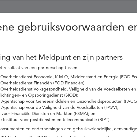
ne gebruiksvoorwaarden en
ling van het Meldpunt en zijn partners
t resultaat van een partnerschap tussen:
 Overheidsdienst Economie, K.M.O, Middenstand en Energie (FOD Ec
Overheidsdienst Financiën (FOD Financiën);
 Overheidsdienst Volksgezondheid, Veiligheid van de Voedselketen en
nlichtingen- en Opsporingsdienst (SIOD);
l Agentschap voor Geneesmiddelen en Gezondheidsproducten (FAGG
l Agentschap voor de Veiligheid van de Voedselketen (FAVV);
t voor Financiële Diensten en Markten (FSMA); en
e Instituut voor postdiensten en telecommunicatie (BIPT).
onsumenten en ondernemingen een gebruiksvriendelijke, eenvoudige en