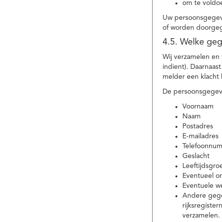
om te voldoe
Uw persoonsgegeve
of worden doorgeg
4.5. Welke ge
Wij verzamelen en
indient). Daarnaas
melder een klacht 
De persoonsgegeve
Voornaam
Naam
Postadres
E-mailadres
Telefoonnu
Geslacht
Leeftijdsgro
Eventueel 
Eventuele w
Andere gege
rijksregiste
verzamelen.