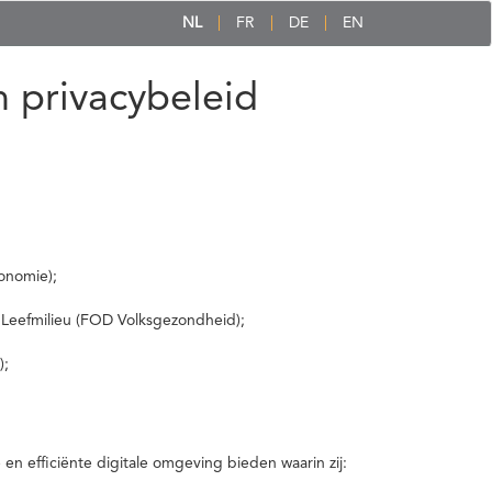
NL
FR
DE
EN
 privacybeleid
onomie);
 Leefmilieu (FOD Volksgezondheid);
);
 efficiënte digitale omgeving bieden waarin zij: