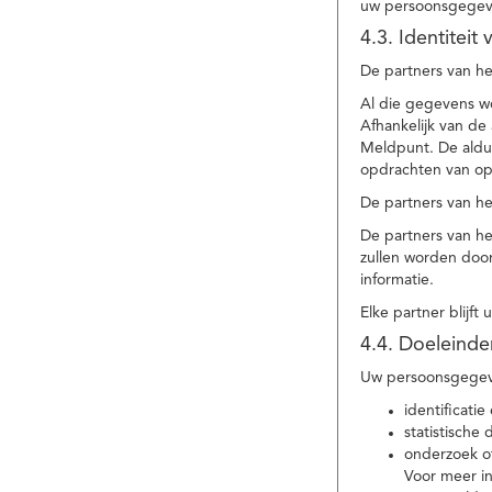
uw persoonsgegev
4.3. Identitei
De partners van he
Al die gegevens w
Afhankelijk van d
Meldpunt. De aldu
opdrachten van op
De partners van h
De partners van h
zullen worden doo
informatie.
Elke partner blijft
4.4. Doeleind
Uw persoonsgegeve
identificat
statistische
onderzoek of
Voor meer in