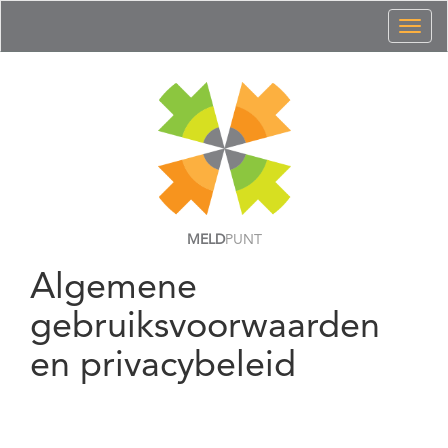
Toggl
naviga
MELD
PUNT
Algemene
gebruiksvoorwaarden
en privacybeleid