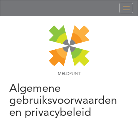
Toggl
naviga
MELD
PUNT
Algemene
gebruiksvoorwaarden
en privacybeleid