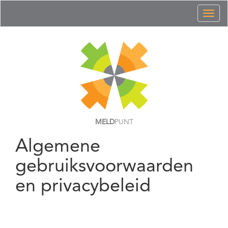
Toggl
naviga
MELD
PUNT
Algemene
gebruiksvoorwaarden
en privacybeleid