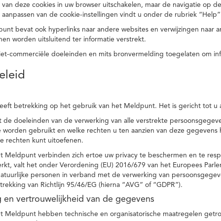
 van deze cookies in uw browser uitschakelen, maar de navigatie op de
t aanpassen van de cookie-instellingen vindt u onder de rubriek “Help”
punt bevat ook hyperlinks naar andere websites en verwijzingen naar
en worden uitsluitend ter informatie verstrekt.
niet-commerciële doeleinden en mits bronvermelding toegelaten om in
eleid
heeft betrekking op het gebruik van het Meldpunt. Het is gericht tot u
dt de doeleinden van de verwerking van alle verstrekte persoonsgege
worden gebruikt en welke rechten u ten aanzien van deze gegevens heb
e rechten kunt uitoefenen.
et Meldpunt verbinden zich ertoe uw privacy te beschermen en te res
rkt, valt het onder Verordening (EU) 2016/679 van het Europees Parl
tuurlijke personen in verband met de verwerking van persoonsgegeven
trekking van Richtlijn 95/46/EG (hierna “AVG” of “GDPR”).
ng en vertrouwelijkheid van de gegevens
t Meldpunt hebben technische en organisatorische maatregelen getrof