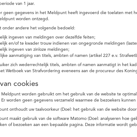
eriode van 1 jaar.
r geen gegevens in het Meldpunt heeft ingevoerd die toelaten met he
eldpunt worden ontzegd.
t onder andere het volgende bedoeld:
elijk ingeven van meldingen over dezelfde feiten;
elijk en/of te kwader trouw indienen van ongegronde meldingen (laster
elijk ingeven van zinloze meldingen;
ijke aanmatiging van titels, ambten of namen (artikel 227 e.v. Strafwet
ker zich wederrechtelijk titels, ambten of namen aanmatigt in het kad
n het Wetboek van Strafvordering eveneens aan de procureur des Kon
 van cookies
 Meldpunt worden gebruikt om het gebruik van de website te optimalis
. Er worden geen gegevens verzameld waarmee de bezoekers kunnen 
unt onthoudt uw taalvoorkeur (Doel: het gebruik van de website door
punt maakt gebruik van de software Matomo (Doel: analyseren hoe geb
oeken of bezoeken aan een bepaalde pagina. Deze informatie wordt ge