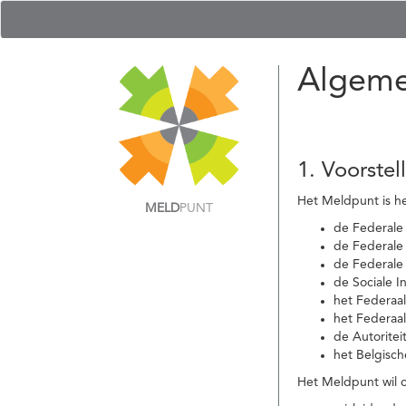
Algeme
1. Voorstel
Het Meldpunt is he
MELD
PUNT
de Federale
de Federale 
de Federale
de Sociale I
het Federaa
het Federaa
de Autoritei
het Belgisch
Het Meldpunt wil c