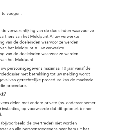
 te voegen.
de verwezenlijking van de doeleinden waarvoor ze
artners van het Meldpunt.Al uw verwerkte
ing van de doeleinden waarvoor ze werden
 van het Meldpunt.Al uw verwerkte
ing van de doeleinden waarvoor ze werden
 van het Meldpunt.
 uw persoonsgegevens maximaal 10 jaar vanaf de
oledossier met betrekking tot uw melding wordt
geval van gerechtelijke procedure kan de maximale
 die procedure.
kt?
vens delen met andere private (bv. onderaannemer
n) instanties, op voorwaarde dat dit gebeurt binnen
d.
 (bijvoorbeeld de overtreder) niet worden
klager en alle persoonsgegevens over hem uit het