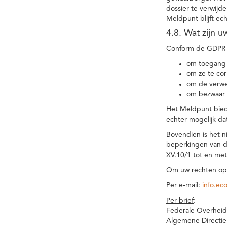
dossier te verwijd
Meldpunt blijft ec
4.8. Wat zijn 
Conform de GDPR 
om toegang 
om ze te corr
om de verwe
om bezwaar 
Het Meldpunt biedt
echter mogelijk da
Bovendien is het n
beperkingen van d
XV.10/1 tot en me
Om uw rechten op 
Per e-mail
:
info.ec
Per brief
:
Federale Overheid
Algemene Directie