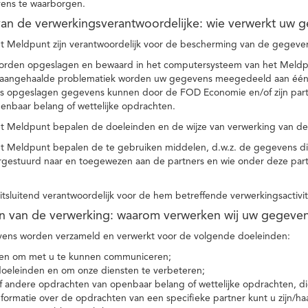
ens te waarborgen.
t van de verwerkingsverantwoordelijke: wie verwerkt uw 
t Meldpunt zijn verantwoordelijk voor de bescherming van de gegevens
orden opgeslagen en bewaard in het computersysteem van het Meld
e aangehaalde problematiek worden uw gegevens meegedeeld aan één o
s opgeslagen gegevens kunnen door de FOD Economie en/of zijn partn
enbaar belang of wettelijke opdrachten.
et Meldpunt bepalen de doeleinden en de wijze van verwerking van d
et Meldpunt bepalen de te gebruiken middelen, d.w.z. de gegevens di
rgestuurd naar en toegewezen aan de partners en wie onder deze par
 uitsluitend verantwoordelijk voor de hem betreffende verwerkingsactivi
en van de verwerking: waarom verwerken wij uw gegeve
ns worden verzameld en verwerkt voor de volgende doeleinden:
ie en om met u te kunnen communiceren;
 doeleinden en om onze diensten te verbeteren;
 andere opdrachten van openbaar belang of wettelijke opdrachten, die
formatie over de opdrachten van een specifieke partner kunt u zijn/ha