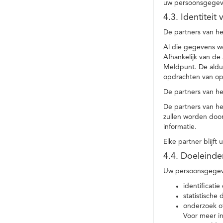
uw persoonsgegev
4.3. Identitei
De partners van he
Al die gegevens w
Afhankelijk van d
Meldpunt. De aldu
opdrachten van op
De partners van h
De partners van h
zullen worden doo
informatie.
Elke partner blijft
4.4. Doeleind
Uw persoonsgegeve
identificat
statistische
onderzoek of
Voor meer in