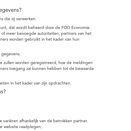
gegevens?
 die zij verwerken.
punt, dat wordt beheerd door de FOD Economie.
f meer bevoegde autoriteiten, partners van het
ers worden gebruikt in het kader van hun
e gegevens.
e zullen worden geregistreerd, hoe de meldingen
tners toegang zal kunnen hebben tot de bewaarde
teiten in het kader van zijn opdrachten.
ns?
 variëren afhankelijk van de betrokken partner.
ar website raadplegen;