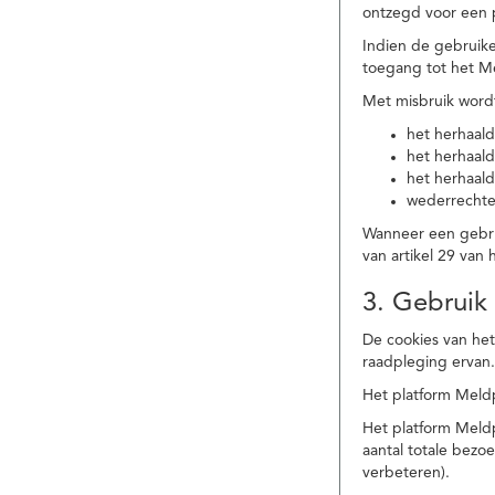
ontzegd voor een p
Indien de gebruike
toegang tot het M
Met misbruik word
het herhaald
het herhaald
het herhaald
wederrechtel
Wanneer een gebrui
van artikel 29 va
3. Gebruik
De cookies van het
raadpleging ervan
Het platform Meldp
Het platform Meld
aantal totale bez
verbeteren).