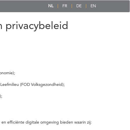
NL
FR
DE
EN
 privacybeleid
onomie);
 Leefmilieu (FOD Volksgezondheid);
);
 efficiënte digitale omgeving bieden waarin zij: