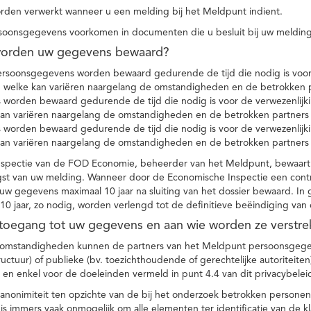
den verwerkt wanneer u een melding bij het Meldpunt indient.
soonsgegevens voorkomen in documenten die u besluit bij uw melding
worden uw gegevens bewaard?
ersoonsgegevens worden bewaard gedurende de tijd die nodig is voor 
 welke kan variëren naargelang de omstandigheden en de betrokken p
worden bewaard gedurende de tijd die nodig is voor de verwezenlijk
kan variëren naargelang de omstandigheden en de betrokken partners
worden bewaard gedurende de tijd die nodig is voor de verwezenlijk
kan variëren naargelang de omstandigheden en de betrokken partners
spectie van de FOD Economie, beheerder van het Meldpunt, bewaart
st van uw melding. Wanneer door de Economische Inspectie een contr
 gegevens maximaal 10 jaar na sluiting van het dossier bewaard. In 
10 jaar, zo nodig, worden verlengd tot de definitieve beëindiging van
 toegang tot uw gegevens en aan wie worden ze verstre
e omstandigheden kunnen de partners van het Meldpunt persoonsgege
ructuur) of publieke (bv. toezichthoudende of gerechtelijke autoriteite
r en enkel voor de doeleinden vermeld in punt 4.4 van dit privacybelei
nonimiteit ten opzichte van de bij het onderzoek betrokken personen
s immers vaak onmogelijk om alle elementen ter identificatie van de 