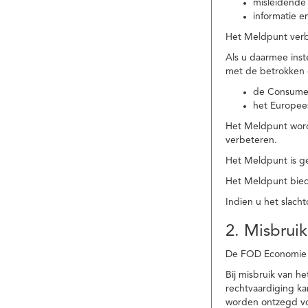
misleidende 
informatie e
Het Meldpunt verbe
Als u daarmee ins
met de betrokken
de Consume
het Europee
Het Meldpunt wordt
verbeteren.
Het Meldpunt is g
Het Meldpunt biedt
Indien u het slach
2. Misbruik
De FOD Economie b
Bij misbruik van 
rechtvaardiging k
worden ontzegd vo