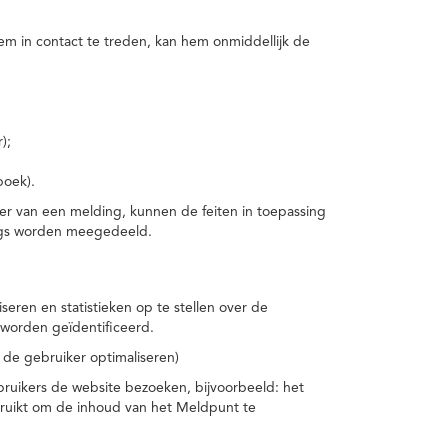
m in contact te treden, kan hem onmiddellijk de
);
boek).
er van een melding, kunnen de feiten in toepassing
ings worden meegedeeld.
eren en statistieken op te stellen over de
worden geïdentificeerd.
 de gebruiker optimaliseren)
ruikers de website bezoeken, bijvoorbeeld: het
bruikt om de inhoud van het Meldpunt te