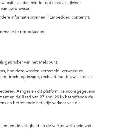
 website zal dan minder optimaal zijn. (Meer
 van uw browser.)
 andere informatiebronnen (“Embedded content”).
formatie te reproduceren.
 als gebruiker van het Meldpunt.
vens, hoe deze worden verzameld, verwerkt en
t (recht op inzage, rechtzetting, bezwaar, enz.),
pecteren. Aangezien dit platform persoonsgegevens
ement en de Raad van 27 april 2016 betreffende de
s en betreffende het vrije verkeer van die
fen om de veiligheid en de vertrouwelijkheid van