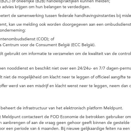
(B2C) of oneerlijke (B2B) handelspraktijken kunnen melden;
n advies krijgen om hun belangen te verdedigen.
tert de samenwerking tussen federale handhavingsinstanties bij misle
temt, kan uw melding ook worden doorgegeven aan een ombudsdienst o
 onderneming:
ntenombudsdienst (COD); of
s Centrum voor de Consument België (ECC België).
 gebruikt om informatie te verzamelen om de kwaliteit van de control
een nooddienst en beschikt niet over een 24/24u- en 7/7 dagen-perma
 niet de mogelijkheid om klacht neer te leggen of officieel aangifte te
toffer werd van een misdrijf en klacht wenst neer te leggen, neem dan
eheert de infrastructuur van het elektronisch platform Meldpunt.
het Meldpunt contacteert de FOD Economie de betrokken gebruiker om
an aanbrengen of aan de vraag geen gehoor geeft binnen de gestelde
or een periode van 6 maanden. Bij nieuwe gelijkaardige feiten na e