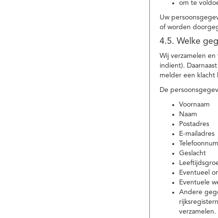
om te voldoe
Uw persoonsgegeve
of worden doorgeg
4.5. Welke ge
Wij verzamelen en
indient). Daarnaas
melder een klacht 
De persoonsgegeve
Voornaam
Naam
Postadres
E-mailadres
Telefoonnu
Geslacht
Leeftijdsgro
Eventueel 
Eventuele w
Andere gege
rijksregiste
verzamelen.