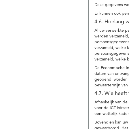
Deze gegevens wor
Er kunnen ook per
4.6. Hoelang 
Al uw verwerkte p
werden verzameld,
persoonsgegevens 
verzameld, welke 
persoonsgegevens 
verzameld, welke 
De Economische In
datum van ontvang
geopend, worden uw
bewaartermijn van 
4.7. Wie heeft
Afhankelijk van d
voor de ICT-infrast
een wettelijk kade
Bovendien kan uw a
gewaarborgd. Het i