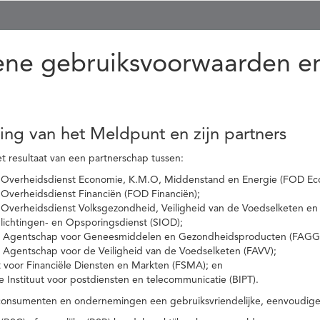
ne gebruiksvoorwaarden en
ling van het Meldpunt en zijn partners
t resultaat van een partnerschap tussen:
 Overheidsdienst Economie, K.M.O, Middenstand en Energie (FOD Ec
Overheidsdienst Financiën (FOD Financiën);
 Overheidsdienst Volksgezondheid, Veiligheid van de Voedselketen en
nlichtingen- en Opsporingsdienst (SIOD);
l Agentschap voor Geneesmiddelen en Gezondheidsproducten (FAGG
l Agentschap voor de Veiligheid van de Voedselketen (FAVV);
t voor Financiële Diensten en Markten (FSMA); en
e Instituut voor postdiensten en telecommunicatie (BIPT).
onsumenten en ondernemingen een gebruiksvriendelijke, eenvoudige en