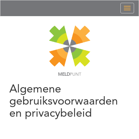
Toggl
naviga
MELD
PUNT
Algemene
gebruiksvoorwaarden
en privacybeleid