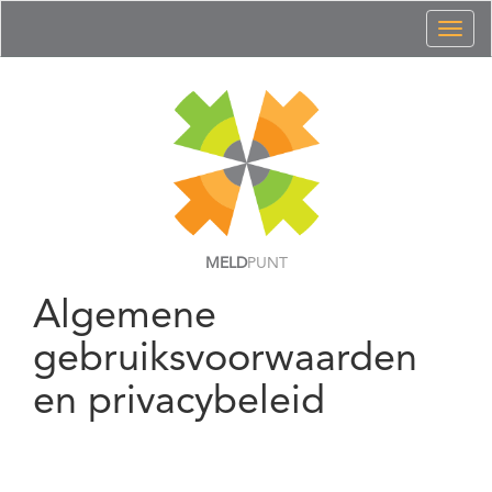
Toggl
naviga
MELD
PUNT
Algemene
gebruiksvoorwaarden
en privacybeleid