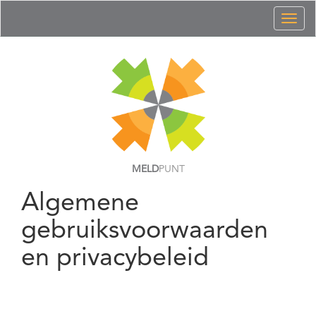
Toggl
naviga
MELD
PUNT
Algemene
gebruiksvoorwaarden
en privacybeleid