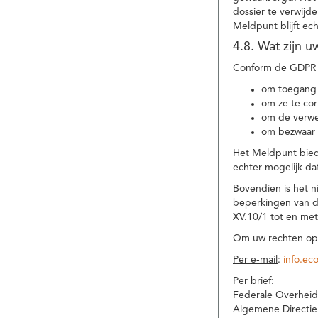
dossier te verwijd
Meldpunt blijft ec
4.8. Wat zijn 
Conform de GDPR 
om toegang 
om ze te corr
om de verwe
om bezwaar 
Het Meldpunt biedt
echter mogelijk da
Bovendien is het n
beperkingen van d
XV.10/1 tot en me
Om uw rechten op 
Per e-mail
:
info.ec
Per brief
:
Federale Overheid
Algemene Directie