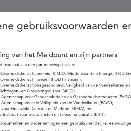
ne gebruiksvoorwaarden en
ling van het Meldpunt en zijn partners
t resultaat van een partnerschap tussen:
 Overheidsdienst Economie, K.M.O, Middenstand en Energie (FOD Ec
Overheidsdienst Financiën (FOD Financiën);
 Overheidsdienst Volksgezondheid, Veiligheid van de Voedselketen en
nlichtingen- en Opsporingsdienst (SIOD);
l Agentschap voor Geneesmiddelen en Gezondheidsproducten (FAGG
l Agentschap voor de Veiligheid van de Voedselketen (FAVV);
t voor Financiële Diensten en Markten (FSMA); en
e Instituut voor postdiensten en telecommunicatie (BIPT).
onsumenten en ondernemingen een gebruiksvriendelijke, eenvoudige en