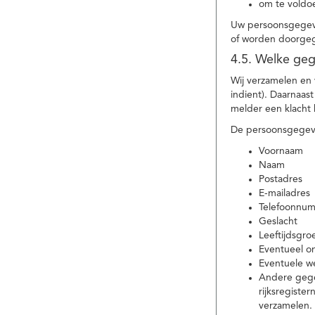
om te voldoe
Uw persoonsgegeve
of worden doorgeg
4.5. Welke ge
Wij verzamelen en
indient). Daarnaas
melder een klacht 
De persoonsgegeve
Voornaam
Naam
Postadres
E-mailadres
Telefoonnu
Geslacht
Leeftijdsgro
Eventueel 
Eventuele w
Andere gege
rijksregiste
verzamelen.