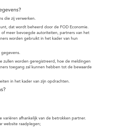
gegevens?
 die zij verwerken.
punt, dat wordt beheerd door de FOD Economie.
f meer bevoegde autoriteiten, partners van het
ers worden gebruikt in het kader van hun
e gegevens.
e zullen worden geregistreerd, hoe de meldingen
tners toegang zal kunnen hebben tot de bewaarde
teiten in het kader van zijn opdrachten.
ns?
 variëren afhankelijk van de betrokken partner.
ar website raadplegen;