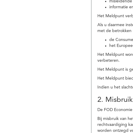
misleidende 
informatie e
Het Meldpunt verbe
Als u daarmee ins
met de betrokken
de Consume
het Europee
Het Meldpunt wordt
verbeteren.
Het Meldpunt is g
Het Meldpunt biedt
Indien u het slach
2. Misbruik
De FOD Economie b
Bij misbruik van 
rechtvaardiging k
worden ontzegd vo