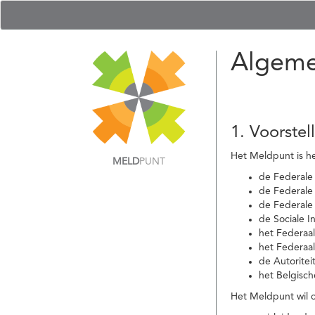
Algeme
1. Voorstel
Het Meldpunt is he
MELD
PUNT
de Federale
de Federale 
de Federale
de Sociale I
het Federaa
het Federaa
de Autoritei
het Belgisch
Het Meldpunt wil c