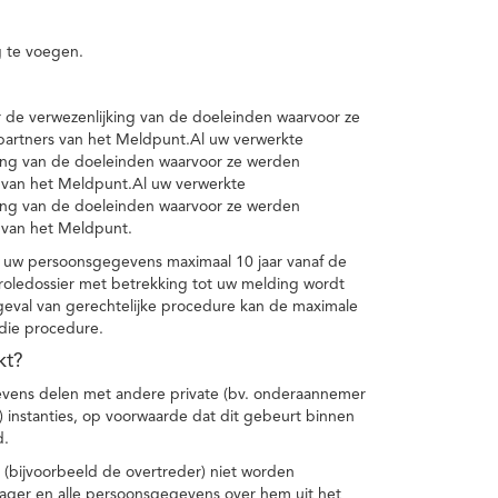
 te voegen.
de verwezenlijking van de doeleinden waarvoor ze
artners van het Meldpunt.Al uw verwerkte
ing van de doeleinden waarvoor ze werden
 van het Meldpunt.Al uw verwerkte
ing van de doeleinden waarvoor ze werden
 van het Meldpunt.
 uw persoonsgegevens maximaal 10 jaar vanaf de
oledossier met betrekking tot uw melding wordt
geval van gerechtelijke procedure kan de maximale
 die procedure.
kt?
vens delen met andere private (bv. onderaannemer
n) instanties, op voorwaarde dat dit gebeurt binnen
d.
 (bijvoorbeeld de overtreder) niet worden
klager en alle persoonsgegevens over hem uit het