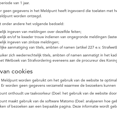
eriode van 1 jaar.
r geen gegevens in het Meldpunt heeft ingevoerd die toelaten met he
eldpunt worden ontzegd.
t onder andere het volgende bedoeld:
elijk ingeven van meldingen over dezelfde feiten;
elijk en/of te kwader trouw indienen van ongegronde meldingen (laster
elijk ingeven van zinloze meldingen;
ijke aanmatiging van titels, ambten of namen (artikel 227 e.v. Strafwet
ker zich wederrechtelijk titels, ambten of namen aanmatigt in het kad
n het Wetboek van Strafvordering eveneens aan de procureur des Kon
 van cookies
 Meldpunt worden gebruikt om het gebruik van de website te optimalis
. Er worden geen gegevens verzameld waarmee de bezoekers kunnen 
unt onthoudt uw taalvoorkeur (Doel: het gebruik van de website door
punt maakt gebruik van de software Matomo (Doel: analyseren hoe geb
oeken of bezoeken aan een bepaalde pagina. Deze informatie wordt ge