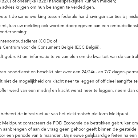
(B2C) of oneerlijke (B2B) handelspraktijken kunnen melden;
n advies krijgen om hun belangen te verdedigen.
tert de samenwerking tussen federale handhavingsinstanties bij misle
temt, kan uw melding ook worden doorgegeven aan een ombudsdienst o
 onderneming:
ntenombudsdienst (COD); of
s Centrum voor de Consument België (ECC België).
 gebruikt om informatie te verzamelen om de kwaliteit van de control
een nooddienst en beschikt niet over een 24/24u- en 7/7 dagen-perma
 niet de mogelijkheid om klacht neer te leggen of officieel aangifte te
toffer werd van een misdrijf en klacht wenst neer te leggen, neem dan
eheert de infrastructuur van het elektronisch platform Meldpunt.
het Meldpunt contacteert de FOD Economie de betrokken gebruiker om
an aanbrengen of aan de vraag geen gehoor geeft binnen de gestelde
or een periode van 6 maanden. Bij nieuwe gelijkaardige feiten na e