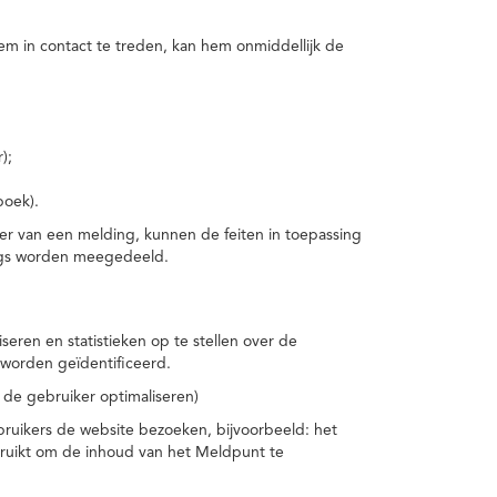
m in contact te treden, kan hem onmiddellijk de
);
boek).
er van een melding, kunnen de feiten in toepassing
ings worden meegedeeld.
eren en statistieken op te stellen over de
worden geïdentificeerd.
 de gebruiker optimaliseren)
ruikers de website bezoeken, bijvoorbeeld: het
bruikt om de inhoud van het Meldpunt te