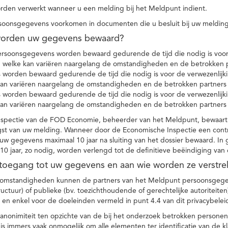
den verwerkt wanneer u een melding bij het Meldpunt indient.
soonsgegevens voorkomen in documenten die u besluit bij uw melding
worden uw gegevens bewaard?
ersoonsgegevens worden bewaard gedurende de tijd die nodig is voor 
 welke kan variëren naargelang de omstandigheden en de betrokken p
worden bewaard gedurende de tijd die nodig is voor de verwezenlijk
kan variëren naargelang de omstandigheden en de betrokken partners
worden bewaard gedurende de tijd die nodig is voor de verwezenlijk
kan variëren naargelang de omstandigheden en de betrokken partners
spectie van de FOD Economie, beheerder van het Meldpunt, bewaart
st van uw melding. Wanneer door de Economische Inspectie een contr
 gegevens maximaal 10 jaar na sluiting van het dossier bewaard. In 
10 jaar, zo nodig, worden verlengd tot de definitieve beëindiging van
 toegang tot uw gegevens en aan wie worden ze verstre
e omstandigheden kunnen de partners van het Meldpunt persoonsgege
ructuur) of publieke (bv. toezichthoudende of gerechtelijke autoriteite
r en enkel voor de doeleinden vermeld in punt 4.4 van dit privacybelei
nonimiteit ten opzichte van de bij het onderzoek betrokken personen
s immers vaak onmogelijk om alle elementen ter identificatie van de 