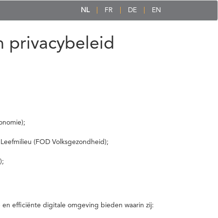
NL
FR
DE
EN
 privacybeleid
onomie);
 Leefmilieu (FOD Volksgezondheid);
);
 efficiënte digitale omgeving bieden waarin zij: