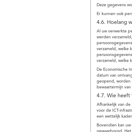
Deze gegevens wor
Er kunnen ook per
4.6. Hoelang 
Al uw verwerkte p
werden verzameld,
persoonsgegevens 
verzameld, welke 
persoonsgegevens 
verzameld, welke 
De Economische In
datum van ontvang
geopend, worden uw
bewaartermijn van 
4.7. Wie heeft
Afhankelijk van d
voor de ICT-infrast
een wettelijk kade
Bovendien kan uw a
gewaarborgd. Het i