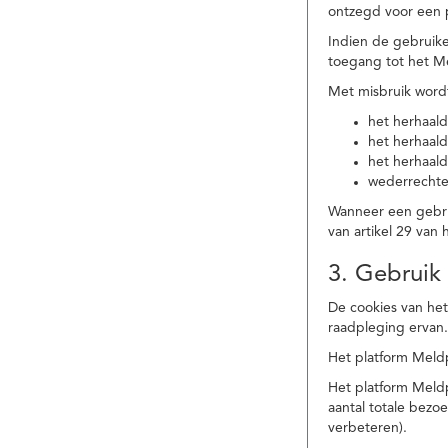
ontzegd voor een p
Indien de gebruike
toegang tot het M
Met misbruik word
het herhaald
het herhaald
het herhaald
wederrechtel
Wanneer een gebrui
van artikel 29 va
3. Gebruik
De cookies van het
raadpleging ervan
Het platform Meldp
Het platform Meld
aantal totale bez
verbeteren).