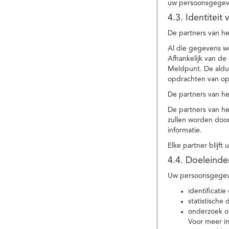
uw persoonsgegev
4.3. Identitei
De partners van he
Al die gegevens w
Afhankelijk van d
Meldpunt. De aldu
opdrachten van op
De partners van h
De partners van h
zullen worden doo
informatie.
Elke partner blijft
4.4. Doeleind
Uw persoonsgegeve
identificat
statistische
onderzoek of
Voor meer in