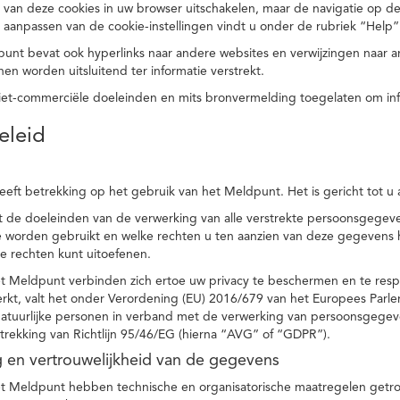
 van deze cookies in uw browser uitschakelen, maar de navigatie op de
t aanpassen van de cookie-instellingen vindt u onder de rubriek “Help”
punt bevat ook hyperlinks naar andere websites en verwijzingen naar
en worden uitsluitend ter informatie verstrekt.
niet-commerciële doeleinden en mits bronvermelding toegelaten om in
eleid
heeft betrekking op het gebruik van het Meldpunt. Het is gericht tot u
dt de doeleinden van de verwerking van alle verstrekte persoonsgege
worden gebruikt en welke rechten u ten aanzien van deze gegevens heb
e rechten kunt uitoefenen.
et Meldpunt verbinden zich ertoe uw privacy te beschermen en te res
rkt, valt het onder Verordening (EU) 2016/679 van het Europees Parl
tuurlijke personen in verband met de verwerking van persoonsgegeven
trekking van Richtlijn 95/46/EG (hierna “AVG” of “GDPR”).
ng en vertrouwelijkheid van de gegevens
t Meldpunt hebben technische en organisatorische maatregelen getrof