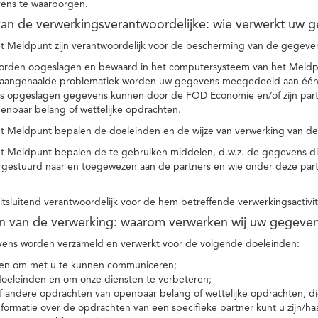
ens te waarborgen.
t van de verwerkingsverantwoordelijke: wie verwerkt uw 
t Meldpunt zijn verantwoordelijk voor de bescherming van de gegevens
orden opgeslagen en bewaard in het computersysteem van het Meld
e aangehaalde problematiek worden uw gegevens meegedeeld aan één o
s opgeslagen gegevens kunnen door de FOD Economie en/of zijn partn
enbaar belang of wettelijke opdrachten.
et Meldpunt bepalen de doeleinden en de wijze van verwerking van d
et Meldpunt bepalen de te gebruiken middelen, d.w.z. de gegevens di
rgestuurd naar en toegewezen aan de partners en wie onder deze par
 uitsluitend verantwoordelijk voor de hem betreffende verwerkingsactivi
en van de verwerking: waarom verwerken wij uw gegeve
ns worden verzameld en verwerkt voor de volgende doeleinden:
ie en om met u te kunnen communiceren;
 doeleinden en om onze diensten te verbeteren;
 andere opdrachten van openbaar belang of wettelijke opdrachten, die
formatie over de opdrachten van een specifieke partner kunt u zijn/ha