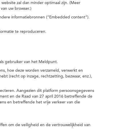
 website zal dan minder optimaal zijn. (Meer
 van uw browser.)
 andere informatiebronnen (“Embedded content”).
formatie te reproduceren.
 als gebruiker van het Meldpunt.
vens, hoe deze worden verzameld, verwerkt en
t (recht op inzage, rechtzetting, bezwaar, enz.),
pecteren. Aangezien dit platform persoonsgegevens
ement en de Raad van 27 april 2016 betreffende de
s en betreffende het vrije verkeer van die
fen om de veiligheid en de vertrouwelijkheid van