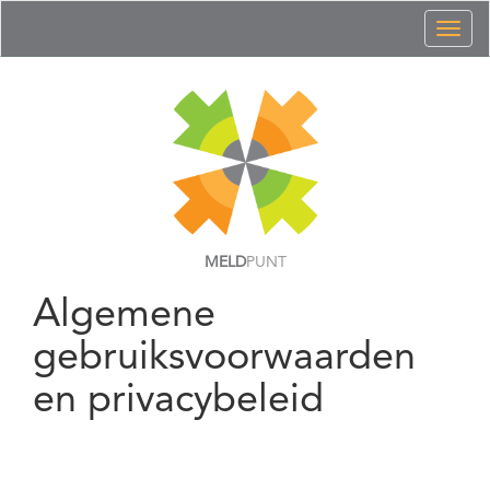
Toggl
naviga
MELD
PUNT
Algemene
gebruiksvoorwaarden
en privacybeleid