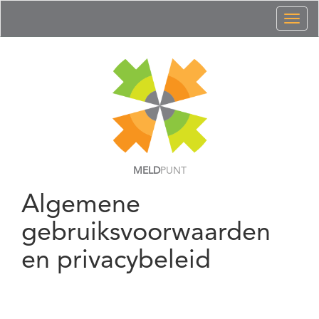
Toggl
naviga
MELD
PUNT
Algemene
gebruiksvoorwaarden
en privacybeleid