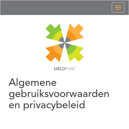
Toggl
naviga
MELD
PUNT
Algemene
gebruiksvoorwaarden
en privacybeleid