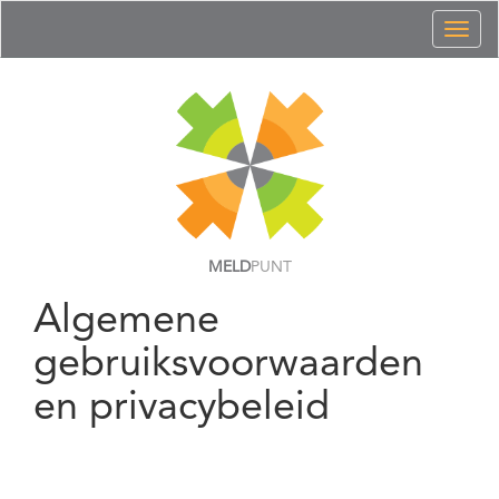
Toggl
naviga
MELD
PUNT
Algemene
gebruiksvoorwaarden
en privacybeleid