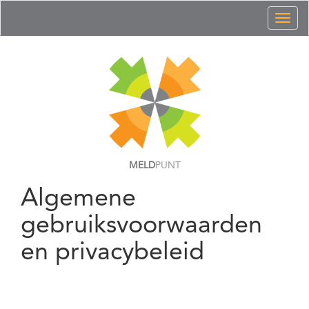
Toggl
naviga
MELD
PUNT
Algemene
gebruiksvoorwaarden
en privacybeleid