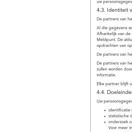
uw persoonsgegev
4.3. Identitei
De partners van he
Al die gegevens w
Afhankelijk van d
Meldpunt. De aldu
opdrachten van op
De partners van h
De partners van h
zullen worden doo
informatie.
Elke partner blijft
4.4. Doeleind
Uw persoonsgegeve
identificat
statistische
onderzoek of
Voor meer in