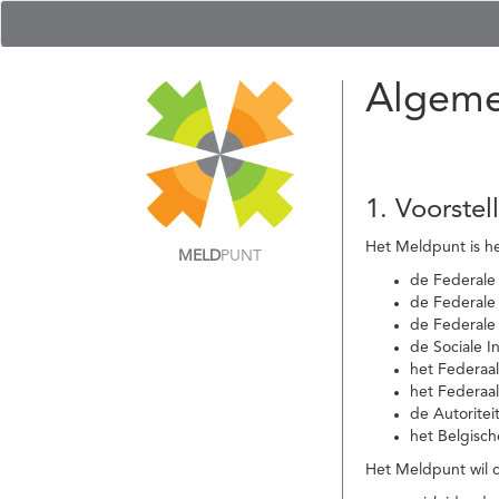
Algeme
1. Voorstel
Het Meldpunt is he
MELD
PUNT
de Federale
de Federale 
de Federale
de Sociale I
het Federaa
het Federaa
de Autoritei
het Belgisch
Het Meldpunt wil c