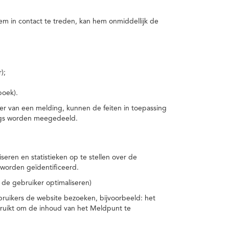
m in contact te treden, kan hem onmiddellijk de
);
boek).
er van een melding, kunnen de feiten in toepassing
ings worden meegedeeld.
eren en statistieken op te stellen over de
worden geïdentificeerd.
 de gebruiker optimaliseren)
ruikers de website bezoeken, bijvoorbeeld: het
bruikt om de inhoud van het Meldpunt te