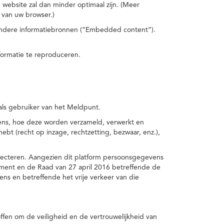
 website zal dan minder optimaal zijn. (Meer
 van uw browser.)
 andere informatiebronnen (“Embedded content”).
formatie te reproduceren.
 als gebruiker van het Meldpunt.
vens, hoe deze worden verzameld, verwerkt en
t (recht op inzage, rechtzetting, bezwaar, enz.),
pecteren. Aangezien dit platform persoonsgegevens
ement en de Raad van 27 april 2016 betreffende de
s en betreffende het vrije verkeer van die
fen om de veiligheid en de vertrouwelijkheid van