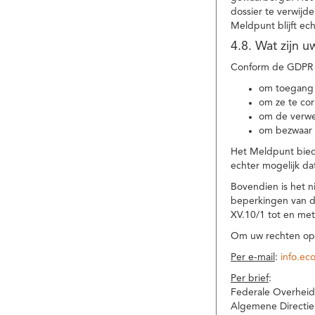
dossier te verwijd
Meldpunt blijft ec
4.8. Wat zijn 
Conform de GDPR 
om toegang 
om ze te corr
om de verwe
om bezwaar 
Het Meldpunt biedt
echter mogelijk da
Bovendien is het n
beperkingen van d
XV.10/1 tot en me
Om uw rechten op 
Per e-mail
:
info.ec
Per brief
:
Federale Overheid
Algemene Directie