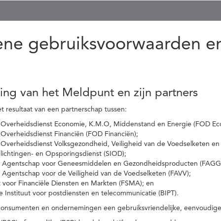
ne gebruiksvoorwaarden en
ling van het Meldpunt en zijn partners
t resultaat van een partnerschap tussen:
 Overheidsdienst Economie, K.M.O, Middenstand en Energie (FOD Ec
Overheidsdienst Financiën (FOD Financiën);
 Overheidsdienst Volksgezondheid, Veiligheid van de Voedselketen en
nlichtingen- en Opsporingsdienst (SIOD);
l Agentschap voor Geneesmiddelen en Gezondheidsproducten (FAGG
l Agentschap voor de Veiligheid van de Voedselketen (FAVV);
t voor Financiële Diensten en Markten (FSMA); en
e Instituut voor postdiensten en telecommunicatie (BIPT).
onsumenten en ondernemingen een gebruiksvriendelijke, eenvoudige en