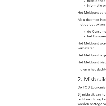
misleidende 
informatie e
Het Meldpunt verbe
Als u daarmee ins
met de betrokken
de Consume
het Europee
Het Meldpunt wordt
verbeteren.
Het Meldpunt is g
Het Meldpunt biedt
Indien u het slach
2. Misbruik
De FOD Economie b
Bij misbruik van 
rechtvaardiging k
worden ontzegd vo