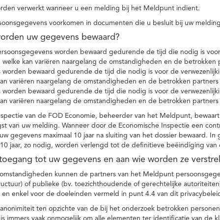
den verwerkt wanneer u een melding bij het Meldpunt indient.
soonsgegevens voorkomen in documenten die u besluit bij uw melding
worden uw gegevens bewaard?
ersoonsgegevens worden bewaard gedurende de tijd die nodig is voor 
 welke kan variëren naargelang de omstandigheden en de betrokken p
worden bewaard gedurende de tijd die nodig is voor de verwezenlijk
kan variëren naargelang de omstandigheden en de betrokken partners
worden bewaard gedurende de tijd die nodig is voor de verwezenlijk
kan variëren naargelang de omstandigheden en de betrokken partners
spectie van de FOD Economie, beheerder van het Meldpunt, bewaart
st van uw melding. Wanneer door de Economische Inspectie een contr
 gegevens maximaal 10 jaar na sluiting van het dossier bewaard. In 
10 jaar, zo nodig, worden verlengd tot de definitieve beëindiging van
 toegang tot uw gegevens en aan wie worden ze verstre
e omstandigheden kunnen de partners van het Meldpunt persoonsgege
ructuur) of publieke (bv. toezichthoudende of gerechtelijke autoriteite
r en enkel voor de doeleinden vermeld in punt 4.4 van dit privacybelei
nonimiteit ten opzichte van de bij het onderzoek betrokken personen
s immers vaak onmogelijk om alle elementen ter identificatie van de 