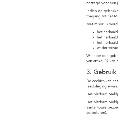
ontzegd voor een p
Indien de gebruike
toegang tot het M
Met misbruik word
het herhaald
het herhaald
het herhaald
wederrechtel
Wanneer een gebrui
van artikel 29 va
3. Gebruik
De cookies van het
raadpleging ervan
Het platform Meldp
Het platform Meld
aantal totale bez
verbeteren).