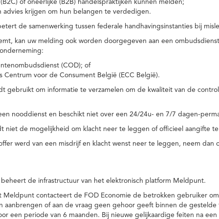
(B2C) of oneerlijke (B2B) handelspraktijken kunnen melden;
n advies krijgen om hun belangen te verdedigen.
tert de samenwerking tussen federale handhavingsinstanties bij misle
temt, kan uw melding ook worden doorgegeven aan een ombudsdienst o
 onderneming:
ntenombudsdienst (COD); of
s Centrum voor de Consument België (ECC België).
 gebruikt om informatie te verzamelen om de kwaliteit van de control
een nooddienst en beschikt niet over een 24/24u- en 7/7 dagen-perma
 niet de mogelijkheid om klacht neer te leggen of officieel aangifte te
toffer werd van een misdrijf en klacht wenst neer te leggen, neem dan
eheert de infrastructuur van het elektronisch platform Meldpunt.
het Meldpunt contacteert de FOD Economie de betrokken gebruiker om
an aanbrengen of aan de vraag geen gehoor geeft binnen de gestelde
or een periode van 6 maanden. Bij nieuwe gelijkaardige feiten na e