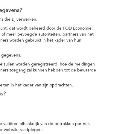
gegevens?
 die zij verwerken.
punt, dat wordt beheerd door de FOD Economie.
f meer bevoegde autoriteiten, partners van het
ers worden gebruikt in het kader van hun
e gegevens.
e zullen worden geregistreerd, hoe de meldingen
tners toegang zal kunnen hebben tot de bewaarde
teiten in het kader van zijn opdrachten.
ns?
 variëren afhankelijk van de betrokken partner.
ar website raadplegen;