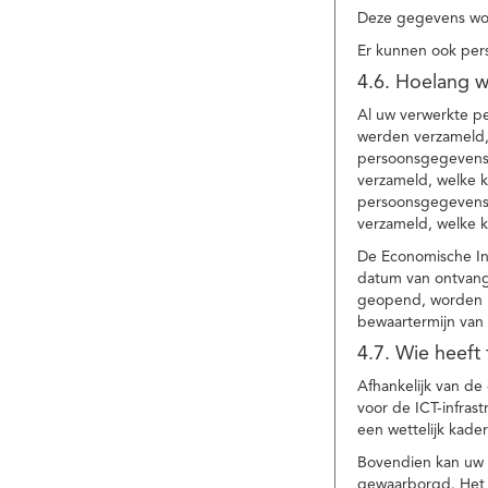
Deze gegevens wor
Er kunnen ook per
4.6. Hoelang 
Al uw verwerkte p
werden verzameld,
persoonsgegevens 
verzameld, welke 
persoonsgegevens 
verzameld, welke 
De Economische In
datum van ontvang
geopend, worden uw
bewaartermijn van 
4.7. Wie heeft
Afhankelijk van d
voor de ICT-infrast
een wettelijk kade
Bovendien kan uw a
gewaarborgd. Het i