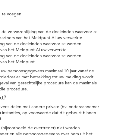
 te voegen.
de verwezenlijking van de doeleinden waarvoor ze
artners van het Meldpunt.Al uw verwerkte
ing van de doeleinden waarvoor ze werden
 van het Meldpunt.Al uw verwerkte
ing van de doeleinden waarvoor ze werden
 van het Meldpunt.
 uw persoonsgegevens maximaal 10 jaar vanaf de
oledossier met betrekking tot uw melding wordt
geval van gerechtelijke procedure kan de maximale
 die procedure.
kt?
vens delen met andere private (bv. onderaannemer
n) instanties, op voorwaarde dat dit gebeurt binnen
d.
 (bijvoorbeeld de overtreder) niet worden
klager en alle persoonsgegevens over hem uit het