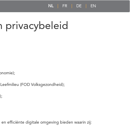
NL
FR
DE
EN
 privacybeleid
onomie);
 Leefmilieu (FOD Volksgezondheid);
);
 efficiënte digitale omgeving bieden waarin zij: