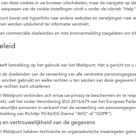
 van deze cookies in uw browser uitschakelen, maar de navigatie op de
t aanpassen van de cookie-instellingen vindt u onder de rubriek “Help”
punt bevat ook hyperlinks naar andere websites en verwijzingen naar
en worden uitsluitend ter informatie verstrekt.
niet-commerciële doeleinden en mits bronvermelding toegelaten om in
eleid
heeft betrekking op het gebruik van het Meldpunt. Het is gericht tot u
dt de doeleinden van de verwerking van alle verstrekte persoonsgege
worden gebruikt en welke rechten u ten aanzien van deze gegevens heb
e rechten kunt uitoefenen.
et Meldpunt verbinden zich ertoe uw privacy te beschermen en te res
rkt, valt het onder Verordening (EU) 2016/679 van het Europees Parl
tuurlijke personen in verband met de verwerking van persoonsgegeven
trekking van Richtlijn 95/46/EG (hierna “AVG” of “GDPR”).
ng en vertrouwelijkheid van de gegevens
t Meldpunt hebben technische en organisatorische maatregelen getrof