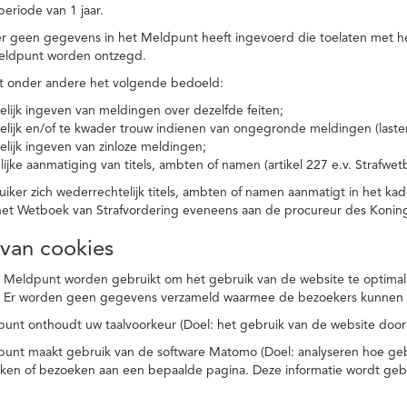
eriode van 1 jaar.
r geen gegevens in het Meldpunt heeft ingevoerd die toelaten met he
eldpunt worden ontzegd.
t onder andere het volgende bedoeld:
elijk ingeven van meldingen over dezelfde feiten;
elijk en/of te kwader trouw indienen van ongegronde meldingen (laster
elijk ingeven van zinloze meldingen;
ijke aanmatiging van titels, ambten of namen (artikel 227 e.v. Strafwet
ker zich wederrechtelijk titels, ambten of namen aanmatigt in het kad
n het Wetboek van Strafvordering eveneens aan de procureur des Kon
 van cookies
 Meldpunt worden gebruikt om het gebruik van de website te optimalis
. Er worden geen gegevens verzameld waarmee de bezoekers kunnen 
unt onthoudt uw taalvoorkeur (Doel: het gebruik van de website door
punt maakt gebruik van de software Matomo (Doel: analyseren hoe geb
oeken of bezoeken aan een bepaalde pagina. Deze informatie wordt ge