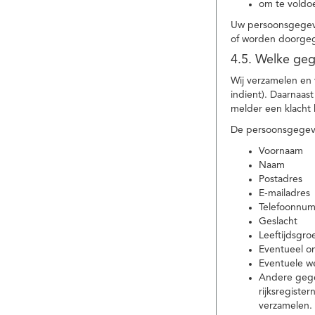
om te voldoe
Uw persoonsgegeve
of worden doorgeg
4.5. Welke ge
Wij verzamelen en
indient). Daarnaas
melder een klacht 
De persoonsgegeve
Voornaam
Naam
Postadres
E-mailadres
Telefoonnu
Geslacht
Leeftijdsgro
Eventueel 
Eventuele w
Andere gege
rijksregiste
verzamelen.