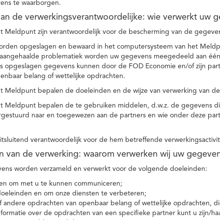
ens te waarborgen.
t van de verwerkingsverantwoordelijke: wie verwerkt uw 
t Meldpunt zijn verantwoordelijk voor de bescherming van de gegevens
orden opgeslagen en bewaard in het computersysteem van het Meld
e aangehaalde problematiek worden uw gegevens meegedeeld aan één o
s opgeslagen gegevens kunnen door de FOD Economie en/of zijn partn
enbaar belang of wettelijke opdrachten.
et Meldpunt bepalen de doeleinden en de wijze van verwerking van d
et Meldpunt bepalen de te gebruiken middelen, d.w.z. de gegevens di
rgestuurd naar en toegewezen aan de partners en wie onder deze par
 uitsluitend verantwoordelijk voor de hem betreffende verwerkingsactivi
en van de verwerking: waarom verwerken wij uw gegeve
ns worden verzameld en verwerkt voor de volgende doeleinden:
ie en om met u te kunnen communiceren;
 doeleinden en om onze diensten te verbeteren;
 andere opdrachten van openbaar belang of wettelijke opdrachten, die
formatie over de opdrachten van een specifieke partner kunt u zijn/ha