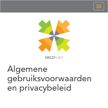
Toggl
naviga
MELD
PUNT
Algemene
gebruiksvoorwaarden
en privacybeleid