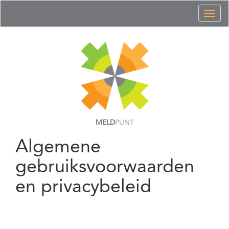
Toggl
naviga
MELD
PUNT
Algemene
gebruiksvoorwaarden
en privacybeleid